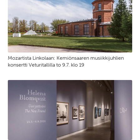
Mozartista Linkolaan: Kemiönsaaren musiikkijuhlien
konsertti Veturitallilla to 9.7. klo 19