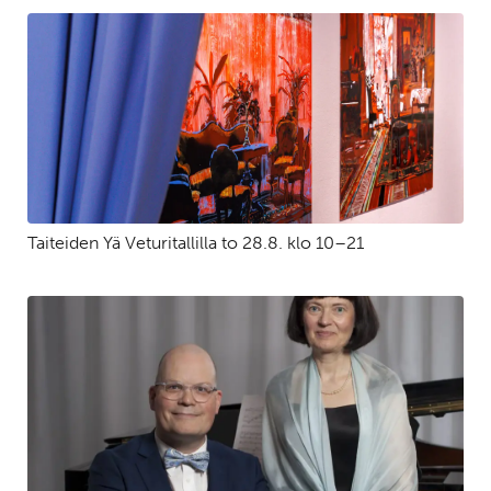
Taiteiden Yä Veturitallilla to 28.8. klo 10–21