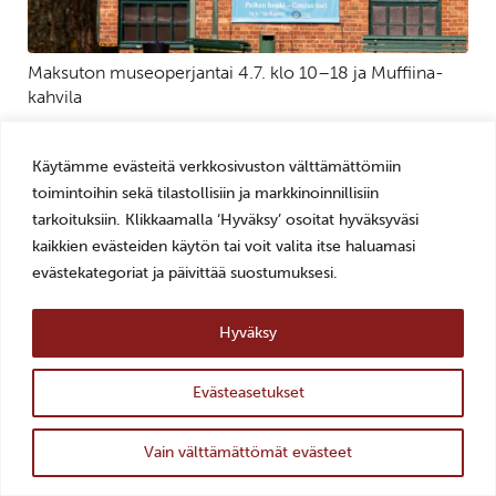
Maksuton museoperjantai 4.7. klo 10–18 ja Muffiina-
kahvila
Käytämme evästeitä verkkosivuston välttämättömiin
toimintoihin sekä tilastollisiin ja markkinoinnillisiin
tarkoituksiin. Klikkaamalla ‘Hyväksy’ osoitat hyväksyväsi
kaikkien evästeiden käytön tai voit valita itse haluamasi
evästekategoriat ja päivittää suostumuksesi.
Hyväksy
Veturitalli juhannuksena suljettu
Evästeasetukset
ylös
Takaisin
Vain välttämättömät evästeet