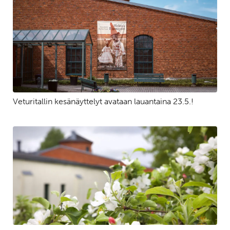
Veturitallin kesänäyttelyt avataan lauantaina 23.5.!