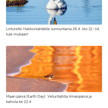
Linturetki Halikonlahdelle sunnuntaina 26.4. klo 12–14,
tule mukaan!
Maan päivä (Earth Day): Veturitallilla ilmaispäivä ja
kahvila ke 22.4.