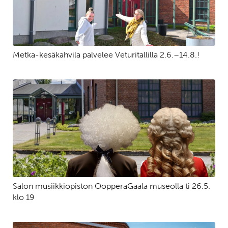
Metka-kesäkahvila palvelee Veturitallilla 2.6.–14.8.!
Salon musiikkiopiston OopperaGaala museolla ti 26.5.
klo 19