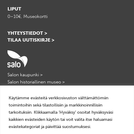
LIPUT
0–10€, Museokortti
YHTEYSTIEDOT >
TILAA UUTISKIRJE >
Salon kaupunki >
Salon historiallinen museo >
Salon kulttuuripalvelut >
VisitSalo >
Käytämme evästeitä verkkosivuston välttämättömiin
toimintoihin sekä tilastollisiin ja markkinoinnillisiin
tarkoituksiin. Klikkaamalla ‘Hyväksy’ osoitat hyväksyväsi
kaikkien evästeiden käytön tai voit valita itse haluamasi
evästekategoriat ja päivittää suostumuksesi.