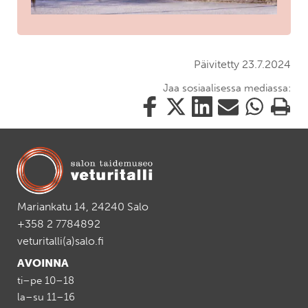
Päivitetty 23.7.2024
Jaa sosiaalisessa mediassa:
Jaa
Jaa
Jaa
Jaa
Jaa
Tulosta
tämä
tämä
tämä
tämä
tämä
tämä
Facebookissa
Twitterissä
LinkedIn:ssä
sähköpostitse
WhatsApp:ss
sivu
Mariankatu 14, 24240 Salo
+358 2 7784892
veturitalli(a)salo.fi
AVOINNA
ti–pe 10–18
la–su 11–16