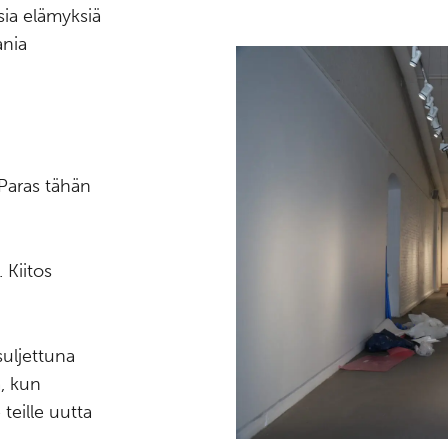
sia elämyksiä
ania
Paras tähän
 Kiitos
suljettuna
a, kun
teille uutta