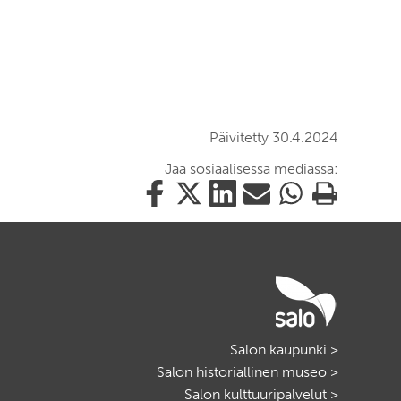
Päivitetty 30.4.2024
Jaa sosiaalisessa mediassa:
Jaa
Jaa
Jaa
Jaa
Jaa
Tulosta
tämä
tämä
tämä
tämä
tämä
tämä
Facebookissa
Twitterissä
LinkedIn:ssä
sähköpostitse
WhatsApp:ssa
sivu
Salon kaupunki >
Salon historiallinen museo >
Salon kulttuuripalvelut >