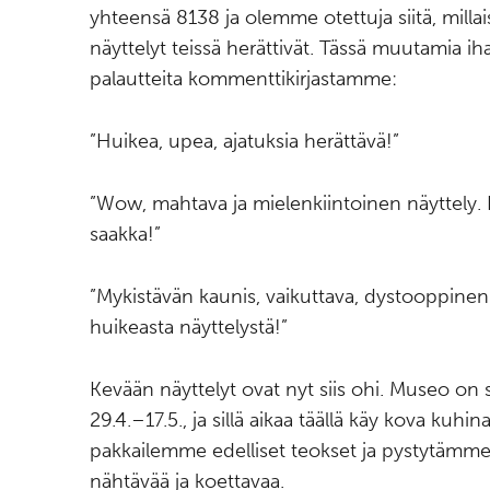
yhteensä 8138 ja olemme otettuja siitä, millai
näyttelyt teissä herättivät. Tässä muutamia ih
palautteita kommenttikirjastamme:
”Huikea, upea, ajatuksia herättävä!”
”Wow, mahtava ja mielenkiintoinen näyttely. 
saakka!”
”Mykistävän kaunis, vaikuttava, dystooppinen.
huikeasta näyttelystä!”
Kevään näyttelyt ovat nyt siis ohi. Museo on 
29.4.–17.5., ja sillä aikaa täällä käy kova kuhin
pakkailemme edelliset teokset ja pystytämme 
nähtävää ja koettavaa.