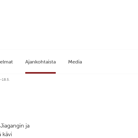
elmat
Ajankohtaista
Media
.-18.5.
 Jiagangin ja
ä kävi