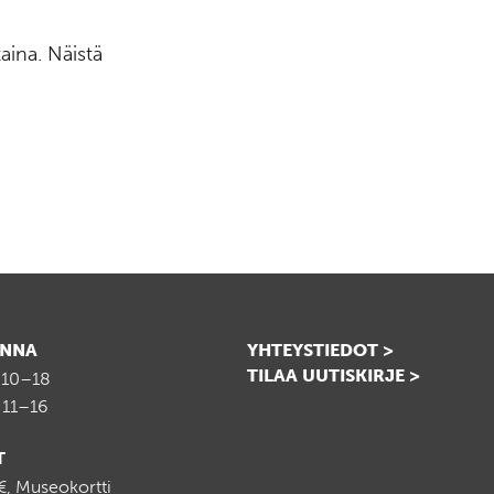
aina. Näistä
INNA
YHTEYSTIEDOT >
TILAA UUTISKIRJE >
 10–18
 11–16
T
, Museokortti