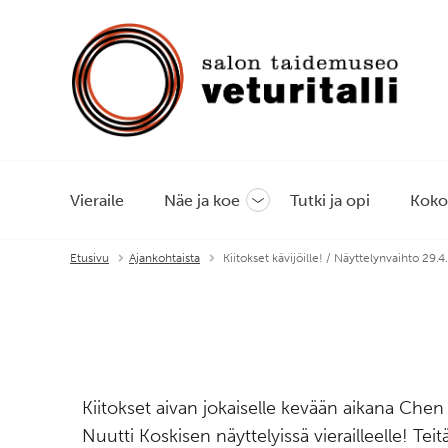
Vieraile
Näe ja koe
Tutki ja opi
Koko
Avaa
tai
sulje
Etusivu
Ajankohtaista
Kiitokset kävijöille! / Näyttelynvaihto 29.4
alavalikko
Kiitokset aivan jokaiselle kevään aikana Chen
Nuutti Koskisen näyttelyissä vierailleelle! Teit