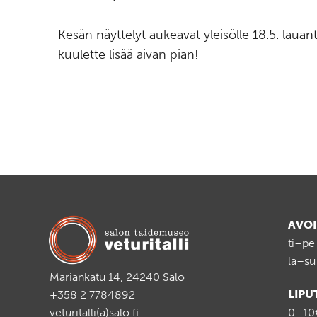
Kesän näyttelyt aukeavat yleisölle 18.5. lauant
kuulette lisää aivan pian!
AVO
ti–pe
la–su
Mariankatu 14, 24240 Salo
LIPU
+358 2 7784892
veturitalli(a)salo.fi
0–10€