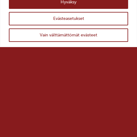
Hyväksy
Mariankatu 14, 24240 Salo
+358 2 7784892
Evästeasetukset
veturitalli(a)salo.fi
ylös
AVOINNA
Takaisin
Vain välttämättömät evästeet
ti–pe 10–18
la–su 11–16
LIPUT
0–10€, Museokortti
YHTEYSTIEDOT >
TILAA UUTISKIRJE >
Salon kaupunki >
Salon historiallinen museo >