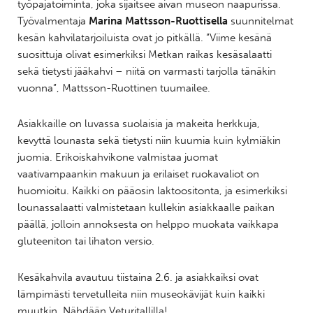
työpajatoiminta, joka sijaitsee aivan museon naapurissa.
Työvalmentaja
Marina Mattsson-Ruottisella
suunnitelmat
kesän kahvilatarjoiluista ovat jo pitkällä. ”Viime kesänä
suosittuja olivat esimerkiksi Metkan raikas kesäsalaatti
sekä tietysti jääkahvi – niitä on varmasti tarjolla tänäkin
vuonna”, Mattsson-Ruottinen tuumailee.
Asiakkaille on luvassa suolaisia ja makeita herkkuja,
kevyttä lounasta sekä tietysti niin kuumia kuin kylmiäkin
juomia. Erikoiskahvikone valmistaa juomat
vaativampaankin makuun ja erilaiset ruokavaliot on
huomioitu. Kaikki on pääosin laktoositonta, ja esimerkiksi
lounassalaatti valmistetaan kullekin asiakkaalle paikan
päällä, jolloin annoksesta on helppo muokata vaikkapa
gluteeniton tai lihaton versio.
Kesäkahvila avautuu tiistaina 2.6. ja asiakkaiksi ovat
lämpimästi tervetulleita niin museokävijät kuin kaikki
muutkin. Nähdään Veturitallilla!