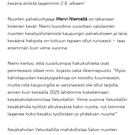
kesänä entistä laajemmin 2.6. alkaen!
Nuorten palveluohjaaja
Mervi Niemellä
on takanaan
kiireinen kevät. Niemi koordinoi vuosittain salolaisten
nuorten kesätyöllistämistä kaupungin palvelukseen ja tänä
keväänä hakijoita on tuttuun tapaan ollut runsaasti – taas
enemmän kuin viime vuonna.
Niemi kertoo, että suosituimpia hakukohteita ovat
perinteisesti olleet mm. kirjasto sekä liikennepuisto. ”Myös
kahvilapuolen kesätyöpaikkoja on toivottu kuumeisesti,
mutta niitä kaupungilla ei varsinaisesti ole ollut tarjolla,
ennen kuin keväällä 2025 lähdimme kokeilemaan
kesäkahvilatoimintaa Veturitalliin. Viime vuonna Veturitallin
kesäkahvila työllisti alkukesästä kaksi nuorta, nyt toiminta
laajenee koko kesäksi työllistäen jo yhdeksän nuorta!”
Kesäkahvilan Veturitallilla mahdollistaa Salon nuorten