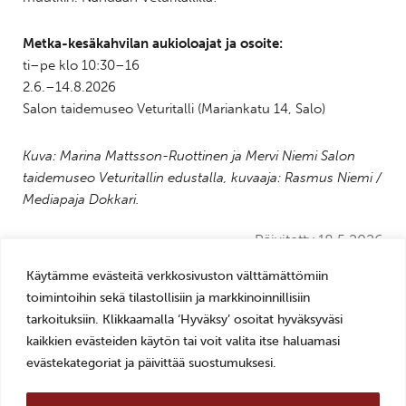
Metka-kesäkahvilan aukioloajat ja osoite:
ti–pe klo 10:30–16
2.6.–14.8.2026
Salon taidemuseo Veturitalli (Mariankatu 14, Salo)
Kuva: Marina Mattsson-Ruottinen ja Mervi Niemi Salon
taidemuseo Veturitallin edustalla, kuvaaja: Rasmus Niemi /
Mediapaja Dokkari.
Päivitetty 18.5.2026
Jaa sosiaalisessa mediassa:
Käytämme evästeitä verkkosivuston välttämättömiin
Jaa
Jaa
Jaa
Jaa
Jaa
Tulosta
toimintoihin sekä tilastollisiin ja markkinoinnillisiin
tämä
tämä
tämä
tämä
tämä
tämä
tarkoituksiin. Klikkaamalla ‘Hyväksy’ osoitat hyväksyväsi
Facebookissa
Twitterissä
LinkedIn:ssä
sähköpostitse
WhatsApp:ss
sivu
kaikkien evästeiden käytön tai voit valita itse haluamasi
evästekategoriat ja päivittää suostumuksesi.