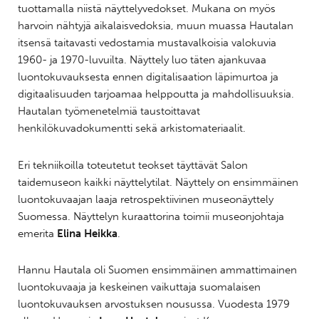
tuottamalla niistä näyttelyvedokset. Mukana on myös
harvoin nähtyjä aikalaisvedoksia, muun muassa Hautalan
itsensä taitavasti vedostamia mustavalkoisia valokuvia
1960- ja 1970-luvuilta. Näyttely luo täten ajankuvaa
luontokuvauksesta ennen digitalisaation läpimurtoa ja
digitaalisuuden tarjoamaa helppoutta ja mahdollisuuksia.
Hautalan työmenetelmiä taustoittavat
henkilökuvadokumentti sekä arkistomateriaalit.
Eri tekniikoilla toteutetut teokset täyttävät Salon
taidemuseon kaikki näyttelytilat. Näyttely on ensimmäinen
luontokuvaajan laaja retrospektiivinen museonäyttely
Suomessa. Näyttelyn kuraattorina toimii museonjohtaja
emerita
Elina Heikka
.
Hannu Hautala oli Suomen ensimmäinen ammattimainen
luontokuvaaja ja keskeinen vaikuttaja suomalaisen
luontokuvauksen arvostuksen nousussa. Vuodesta 1979