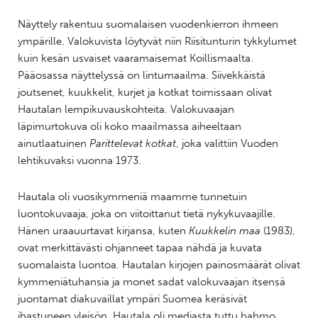
Näyttely rakentuu suomalaisen vuodenkierron ihmeen
ympärille. Valokuvista löytyvät niin Riisitunturin tykkylumet
kuin kesän usvaiset vaaramaisemat Koillismaalta.
Pääosassa näyttelyssä on lintumaailma. Siivekkäistä
joutsenet, kuukkelit, kurjet ja kotkat toimissaan olivat
Hautalan lempikuvauskohteita. Valokuvaajan
läpimurtokuva oli koko maailmassa aiheeltaan
ainutlaatuinen
Parittelevat kotkat
, joka valittiin Vuoden
lehtikuvaksi vuonna 1973.
Hautala oli vuosikymmeniä maamme tunnetuin
luontokuvaaja, joka on viitoittanut tietä nykykuvaajille.
Hänen uraauurtavat kirjansa, kuten
Kuukkelin maa
(1983),
ovat merkittävästi ohjanneet tapaa nähdä ja kuvata
suomalaista luontoa. Hautalan kirjojen painosmäärät olivat
kymmeniätuhansia ja monet sadat valokuvaajan itsensä
juontamat diakuvaillat ympäri Suomea keräsivät
ihastuneen yleisön. Hautala oli mediasta tuttu hahmo,