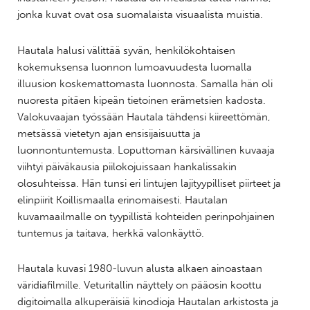
jonka kuvat ovat osa suomalaista visuaalista muistia.
Hautala halusi välittää syvän, henkilökohtaisen
kokemuksensa luonnon lumoavuudesta luomalla
illuusion koskemattomasta luonnosta. Samalla hän oli
nuoresta pitäen kipeän tietoinen erämetsien kadosta.
Valokuvaajan työssään Hautala tähdensi kiireettömän,
metsässä vietetyn ajan ensisijaisuutta ja
luonnontuntemusta. Loputtoman kärsivällinen kuvaaja
viihtyi päiväkausia piilokojuissaan hankalissakin
olosuhteissa. Hän tunsi eri lintujen lajityypilliset piirteet ja
elinpiirit Koillismaalla erinomaisesti. Hautalan
kuvamaailmalle on tyypillistä kohteiden perinpohjainen
tuntemus ja taitava, herkkä valonkäyttö.
Hautala kuvasi 1980-luvun alusta alkaen ainoastaan
väridiafilmille. Veturitallin näyttely on pääosin koottu
digitoimalla alkuperäisiä kinodioja Hautalan arkistosta ja