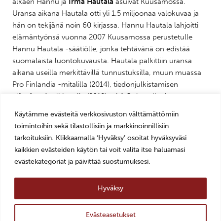
alkaen Hannu ja
Irma Hautala
asuivat Kuusamossa.
Uransa aikana Hautala otti yli 1,5 miljoonaa valokuvaa ja
hän on tekijänä noin 60 kirjassa. Hannu Hautala lahjoitti
elämäntyönsä vuonna 2007 Kuusamossa perustetulle
Hannu Hautala -säätiölle, jonka tehtävänä on edistää
suomalaista luontokuvausta. Hautala palkittiin uransa
aikana useilla merkittävillä tunnustuksilla, muun muassa
Pro Finlandia -mitalilla (2014), tiedonjulkistamisen
elämäntyöpalkinnolla (2012) sekä Oulun yliopiston
filosofian kunniatohtorin arvolla (2002). Suomen
Käytämme evästeitä verkkosivuston välttämättömiin
Luonnonvalokuvaajat SLV ry nimesi Hautalan Suomen
toimintoihin sekä tilastollisiin ja markkinoinnillisiin
kansallisluontokuvaajaksi 2025.
tarkoituksiin. Klikkaamalla ‘Hyväksy’ osoitat hyväksyväsi
kaikkien evästeiden käytön tai voit valita itse haluamasi
Näyttely on tuotettu yhteistyössä Hannu Hautala -säätiön
evästekategoriat ja päivittää suostumuksesi.
kanssa.
Hyväksy
Kuva: Hannu Hautala. Kalasääski, 1990-luku. © Hannu
Hautala -säätiö
Evästeasetukset