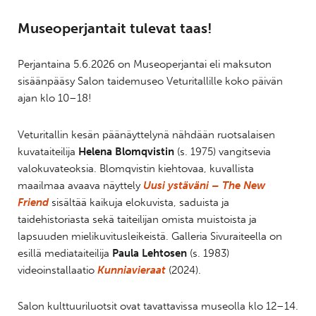
Museoperjantait tulevat taas!
Perjantaina 5.6.2026 on Museoperjantai eli maksuton
sisäänpääsy Salon taidemuseo Veturitallille koko päivän
ajan klo 10–18!
Veturitallin kesän päänäyttelynä nähdään ruotsalaisen
kuvataiteilija
Helena Blomqvistin
(s. 1975) vangitsevia
valokuvateoksia. Blomqvistin kiehtovaa, kuvallista
maailmaa avaava näyttely
Uusi ystäväni – The New
Friend
sisältää kaikuja elokuvista, saduista ja
taidehistoriasta sekä taiteilijan omista muistoista ja
lapsuuden mielikuvitusleikeistä. Galleria Sivuraiteella on
esillä mediataiteilija
Paula Lehtosen
(s. 1983)
videoinstallaatio
Kunniavieraat
(2024).
Salon kulttuuriluotsit ovat tavattavissa museolla klo 12–14.