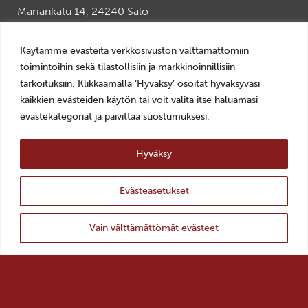
Mariankatu 14, 24240 Salo
+358 2 7784892
veturitalli(a)salo.fi
Käytämme evästeitä verkkosivuston välttämättömiin
toimintoihin sekä tilastollisiin ja markkinoinnillisiin
AVOINNA
tarkoituksiin. Klikkaamalla ‘Hyväksy’ osoitat hyväksyväsi
ti–pe 10–18
kaikkien evästeiden käytön tai voit valita itse haluamasi
la–su 11–16
evästekategoriat ja päivittää suostumuksesi.
LIPUT
0–10€, Museokortti
Hyväksy
YHTEYSTIEDOT >
Evästeasetukset
TILAA UUTISKIRJE >
ylös
Takaisin
Vain välttämättömät evästeet
Salon kaupunki >
Salon historiallinen museo >