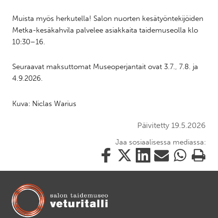
Muista myös herkutella! Salon nuorten kesätyöntekijöiden
Metka-kesäkahvila palvelee asiakkaita taidemuseolla klo
10:30–16.
Seuraavat maksuttomat Museoperjantait ovat 3.7., 7.8. ja
4.9.2026.
Kuva: Niclas Warius
Päivitetty 19.5.2026
Jaa sosiaalisessa mediassa:
Jaa
Jaa
Jaa
Jaa
Jaa
Tulosta
tämä
tämä
tämä
tämä
tämä
tämä
Facebookissa
Twitterissä
LinkedIn:ssä
sähköpostitse
WhatsApp:ss
sivu