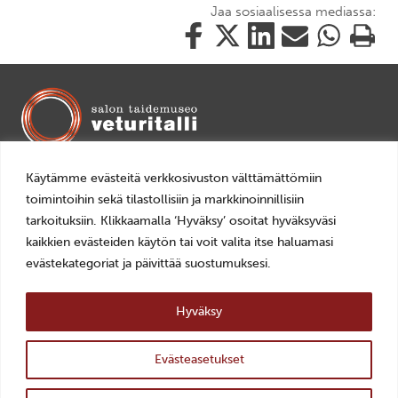
Jaa sosiaalisessa mediassa:
Jaa
Jaa
Jaa
Jaa
Jaa
Tulosta
tämä
tämä
tämä
tämä
tämä
tämä
Facebookissa
Twitterissä
LinkedIn:ssä
sähköpostitse
WhatsApp:ss
sivu
Mariankatu 14, 24240 Salo
Käytämme evästeitä verkkosivuston välttämättömiin
+358 2 7784892
toimintoihin sekä tilastollisiin ja markkinoinnillisiin
veturitalli(a)salo.fi
tarkoituksiin. Klikkaamalla ‘Hyväksy’ osoitat hyväksyväsi
AVOINNA
kaikkien evästeiden käytön tai voit valita itse haluamasi
ti–pe 10–18
evästekategoriat ja päivittää suostumuksesi.
la–su 11–16
Hyväksy
LIPUT
0–10€, Museokortti
Evästeasetukset
ylös
YHTEYSTIEDOT >