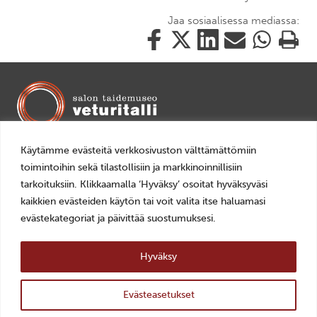
Jaa sosiaalisessa mediassa:
Jaa
Jaa
Jaa
Jaa
Jaa
Tulosta
tämä
tämä
tämä
tämä
tämä
tämä
Facebookissa
Twitterissä
LinkedIn:ssä
sähköpostitse
WhatsApp:ss
sivu
Mariankatu 14, 24240 Salo
Käytämme evästeitä verkkosivuston välttämättömiin
+358 2 7784892
toimintoihin sekä tilastollisiin ja markkinoinnillisiin
veturitalli(a)salo.fi
tarkoituksiin. Klikkaamalla ‘Hyväksy’ osoitat hyväksyväsi
AVOINNA
kaikkien evästeiden käytön tai voit valita itse haluamasi
evästekategoriat ja päivittää suostumuksesi.
ti–pe 10–18
la–su 11–16
Hyväksy
LIPUT
0–10€, Museokortti
Evästeasetukset
ylös