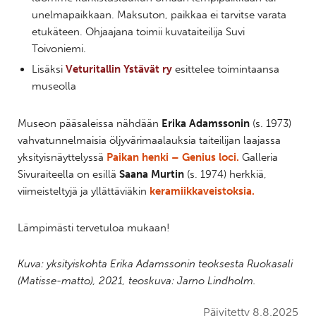
unelmapaikkaan. Maksuton, paikkaa ei tarvitse varata
etukäteen. Ohjaajana toimii kuvataiteilija Suvi
Toivoniemi.
Lisäksi
Veturitallin Ystävät ry
esittelee toimintaansa
museolla
Museon pääsaleissa nähdään
Erika Adamssonin
(s. 1973)
vahvatunnelmaisia öljyvärimaalauksia taiteilijan laajassa
yksityisnäyttelyssä
Paikan henki – Genius loci.
Galleria
Sivuraiteella on esillä
Saana Murtin
(s. 1974) herkkiä,
viimeisteltyjä ja yllättäviäkin
keramiikkaveistoksia.
Lämpimästi tervetuloa mukaan!
Kuva: yksityiskohta Erika Adamssonin teoksesta Ruokasali
(Matisse-matto), 2021, teoskuva: Jarno Lindholm.
Päivitetty 8.8.2025