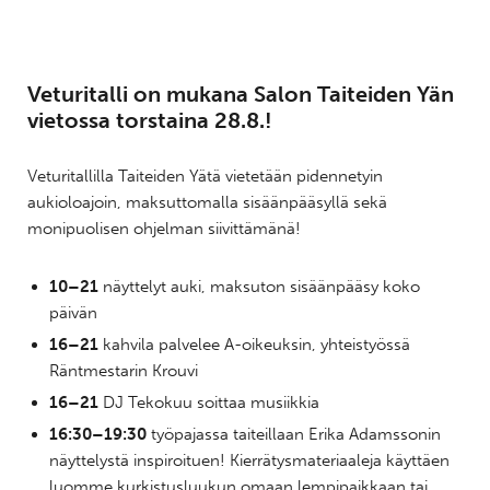
Veturitalli on mukana Salon Taiteiden Yän
vietossa torstaina 28.8.!
Veturitallilla Taiteiden Yätä vietetään pidennetyin
aukioloajoin, maksuttomalla sisäänpääsyllä sekä
monipuolisen ohjelman siivittämänä!
10–21
näyttelyt auki, maksuton sisäänpääsy koko
päivän
16–21
kahvila palvelee A-oikeuksin, yhteistyössä
Räntmestarin Krouvi
16–21
DJ Tekokuu soittaa musiikkia
16:30–19:30
työpajassa taiteillaan Erika Adamssonin
näyttelystä inspiroituen! Kierrätysmateriaaleja käyttäen
luomme kurkistusluukun omaan lempipaikkaan tai