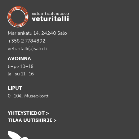
Facebookissa
Twitterissä
LinkedIn:ssä
sähköpostitse
WhatsApp:ss
sivu
Mariankatu 14, 24240 Salo
+358 2 7784892
veturitalli(a)salo.fi
AVOINNA
ti–pe 10–18
la–su 11–16
LIPUT
0–10€, Museokortti
YHTEYSTIEDOT >
TILAA UUTISKIRJE >