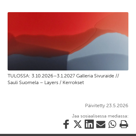
TULOSSA: 3.10.2026–3.1.2027 Galleria Sivuraide //
Sauli Suomela – Layers / Kerrokset
Päivitetty 23.5.2026
Jaa sosiaalisessa mediassa:
Jaa
Jaa
Jaa
Jaa
Jaa
Tulosta
tämä
tämä
tämä
tämä
tämä
tämä