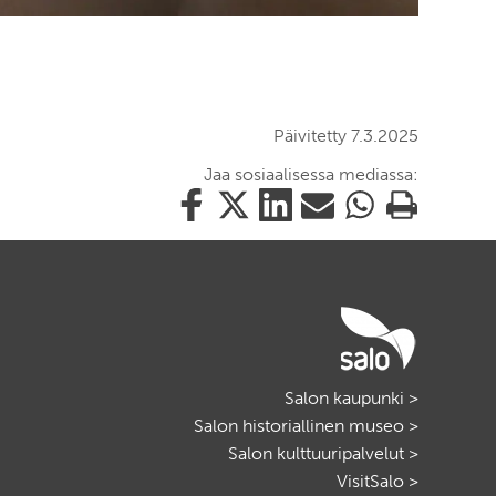
Päivitetty 7.3.2025
Jaa sosiaalisessa mediassa:
Jaa
Jaa
Jaa
Jaa
Jaa
Tulosta
tämä
tämä
tämä
tämä
tämä
tämä
Facebookissa
Twitterissä
LinkedIn:ssä
sähköpostitse
WhatsApp:ssa
sivu
Salon kaupunki >
Salon historiallinen museo >
Salon kulttuuripalvelut >
VisitSalo >