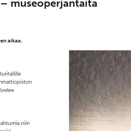
 – museoperjantaita
en aikaa.
ritallille
mmattiopiston
lvelee
ahtumia niin