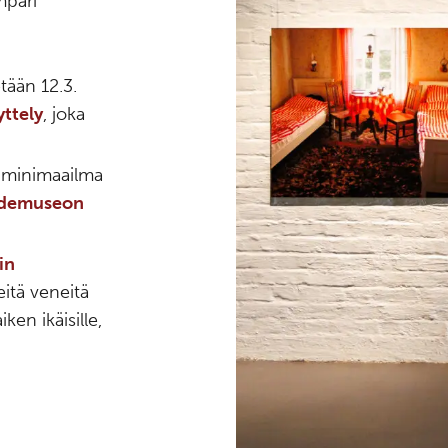
mpäri
tään 12.3.
ttely
, joka
n minimaailma
aidemuseon
in
eitä veneitä
ken ikäisille,