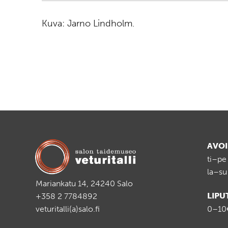
Kuva: Jarno Lindholm.
AVO
ti–pe
la–su
Mariankatu 14, 24240 Salo
LIPU
+358 2 7784892
veturitalli(a)salo.fi
0–10€