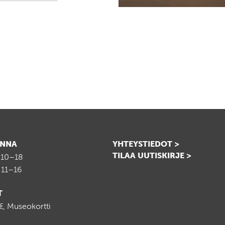
INNA
YHTEYSTIEDOT >
TILAA UUTISKIRJE >
 10–18
 11–16
T
, Museokortti