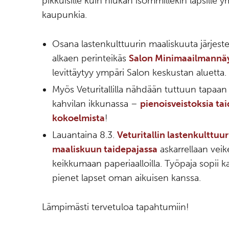
pikkuisille kuin hiukan isommillekin lapsille y
kaupunkia.
Osana lastenkulttuurin maaliskuuta järjeste
alkaen perinteikäs
Salon Minimaailmannäy
levittäytyy ympäri Salon keskustan aluetta.
Myös Veturitallilla nähdään tuttuun tapaa
kahvilan ikkunassa –
pienoisveistoksia t
kokoelmista
!
Lauantaina 8.3.
Veturitallin lastenkulttuur
maaliskuun taidepajassa
askarrellaan veik
keikkumaan paperiaalloilla. Työpaja sopii kai
pienet lapset oman aikuisen kanssa.
Lämpimästi tervetuloa tapahtumiin!