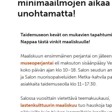
minimaailmojen aikaa
unohtamatta!
Taidemuseon kevät on mukavien tapahtumi
Nappaa tästä vinkit maaliskuulle!
Maaliskuun ensimmäinen perjantai on jälleen
museoperjantai
eli maksuton sisäänpääsy Vetu
koko päivän ajan klo 10–18. Salon seudun a
ja Salon nuorisopalveluiden Metka-kahvila pa
asiakkaita taidemuseolla klo 11–17:30.
Salossa vuosittain vietettävä teemakuukausi,
lastenkulttuurin maaliskuu
tuo hauskoja tap