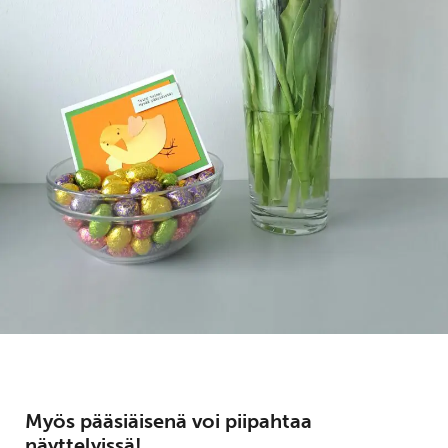
Myös pääsiäisenä voi piipahtaa
näyttelyissä!