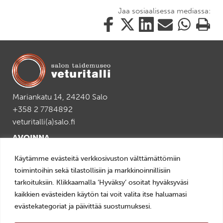
Jaa sosiaalisessa mediassa:
Jaa
Jaa
Jaa
Jaa
Jaa
Tulosta
tämä
tämä
tämä
tämä
tämä
tämä
Facebookissa
Twitterissä
LinkedIn:ssä
sähköpostitse
WhatsApp:ss
sivu
Mariankatu 14, 24240 Salo
+358 2 7784892
veturitalli(a)salo.fi
AVOINNA
ti–pe 10–18
Käytämme evästeitä verkkosivuston välttämättömiin
la–su 11–16
toimintoihin sekä tilastollisiin ja markkinoinnillisiin
tarkoituksiin. Klikkaamalla ‘Hyväksy’ osoitat hyväksyväsi
LIPUT
kaikkien evästeiden käytön tai voit valita itse haluamasi
0–10€, Museokortti
evästekategoriat ja päivittää suostumuksesi.