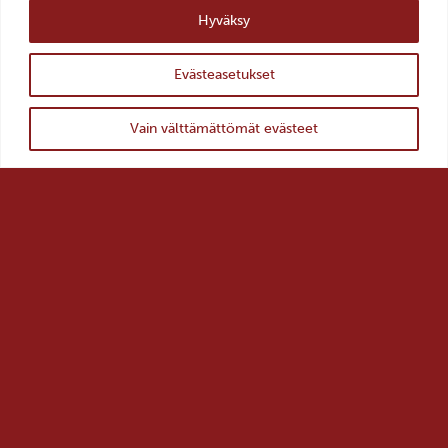
YHTEYSTIEDOT >
Hyväksy
TILAA UUTISKIRJE >
Evästeasetukset
ylös
Takaisin
Vain välttämättömät evästeet
Salon kaupunki >
Salon historiallinen museo >
Salon kulttuuripalvelut >
VisitSalo >
Tietosuoja
Evästeiden käyttö
Saavutettavuusseloste