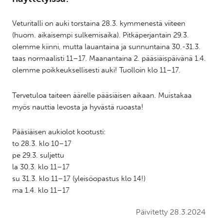
Veturitalli on auki torstaina 28.3. kymmenestä viiteen
(huom. aikaisempi sulkemisaika). Pitkäperjantain 29.3.
olemme kiinni, mutta lauantaina ja sunnuntaina 30.-31.3.
taas normaalisti 11–17. Maanantaina 2. pääsiäispäivänä 1.4.
olemme poikkeuksellisesti auki! Tuolloin klo 11–17.
Tervetuloa taiteen äärelle pääsiäisen aikaan. Muistakaa
myös nauttia levosta ja hyvästä ruoasta!
Pääsiäisen aukiolot kootusti:
to 28.3. klo 10–17
pe 29.3. suljettu
la 30.3. klo 11–17
su 31.3. klo 11–17 (yleisöopastus klo 14!)
ma 1.4. klo 11–17
Päivitetty 28.3.2024