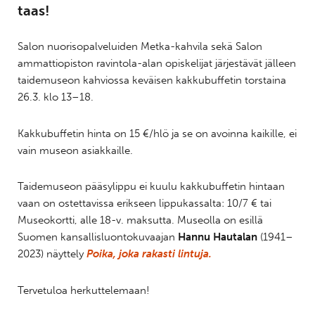
taas!
Salon nuorisopalveluiden Metka-kahvila sekä Salon
ammattiopiston ravintola-alan opiskelijat järjestävät jälleen
taidemuseon kahviossa keväisen kakkubuffetin torstaina
26.3. klo 13–18.
Kakkubuffetin hinta on 15 €/hlö ja se on avoinna kaikille, ei
vain museon asiakkaille.
Taidemuseon pääsylippu ei kuulu kakkubuffetin hintaan
vaan on ostettavissa erikseen lippukassalta: 10/7 € tai
Museokortti, alle 18-v. maksutta. Museolla on esillä
Suomen kansallisluontokuvaajan
Hannu Hautalan
(1941–
2023) näyttely
Poika, joka rakasti lintuja.
Tervetuloa herkuttelemaan!