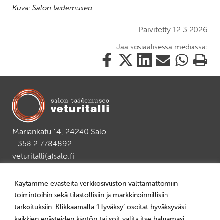
Kuva: Salon taidemuseo
Päivitetty 12.3.2026
Jaa sosiaalisessa mediassa:
Jaa
Jaa
Jaa
Jaa
Jaa
Tulosta
tämä
tämä
tämä
tämä
tämä
tämä
Facebookissa
Twitterissä
LinkedIn:ssä
sähköpostitse
WhatsApp:ss
sivu
Mariankatu 14, 24240 Salo
+358 2 7784892
veturitalli(a)salo.fi
AVOINNA
Käytämme evästeitä verkkosivuston välttämättömiin
ti–pe 10–18
toimintoihin sekä tilastollisiin ja markkinoinnillisiin
la–su 11–16
tarkoituksiin. Klikkaamalla ‘Hyväksy’ osoitat hyväksyväsi
LIPUT
kaikkien evästeiden käytön tai voit valita itse haluamasi