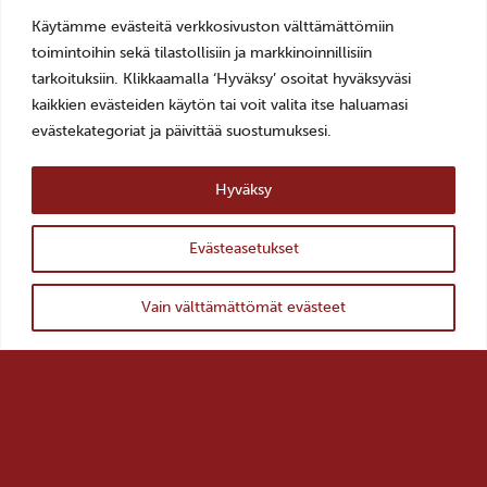
veturitalli(a)salo.fi
Käytämme evästeitä verkkosivuston välttämättömiin
AVOINNA
toimintoihin sekä tilastollisiin ja markkinoinnillisiin
ti–pe 10–18
tarkoituksiin. Klikkaamalla ‘Hyväksy’ osoitat hyväksyväsi
la–su 11–16
kaikkien evästeiden käytön tai voit valita itse haluamasi
evästekategoriat ja päivittää suostumuksesi.
LIPUT
0–10€, Museokortti
Hyväksy
YHTEYSTIEDOT >
Evästeasetukset
TILAA UUTISKIRJE >
ylös
Takaisin
Vain välttämättömät evästeet
Salon kaupunki >
Salon historiallinen museo >
Salon kulttuuripalvelut >
VisitSalo >