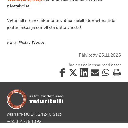
näyttelytilat.
Veturitallin henkilökunta toivottaa kaikille tunnelmallista
joulun aikaa ja onnellista uutta vuotta!
Kuva: Niclas Warius.
Päivitetty 25.11.2025
Jaa sosiaalisessa mediassa:
Jaa
Jaa
Jaa
Jaa
Jaa
Tulosta
tämä
tämä
tämä
tämä
tämä
tämä
Facebookissa
Twitterissä
LinkedIn:ssä
sähköpostitse
WhatsApp:ss
sivu
Mariankatu 14, 24240 Salo
+358 2 7784892