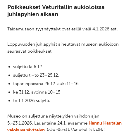
Poikkeukset Veturitallin aukioloissa
juhlapyhien aikaan
Taidemuseon syysnäyttelyt ovat esillä vielä 4.1.2026 asti.
Loppuvuoden juhlapyhät aiheuttavat museon aukioloon
seuraavat poikkeukset:
suljettu la 6.12.
suljettu ti–to 23–25.12.
tapaninpäivänä 26.12. auki 11–16
ke 31.12. avoinna 10–15
to 1.1.2026 suljettu
Museo on suljettuna näyttelyiden vaihdon ajan
5.-23.1.2026. Lauantaina 24.1. avaamme
Hannu Hautalan
valokuvanäyttelyn
, joka täyttää Veturitallin kaikki