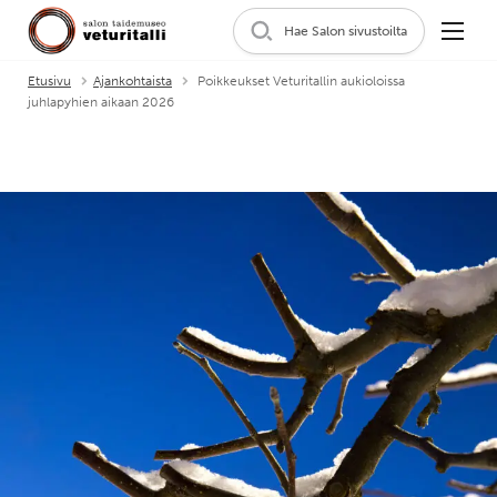
Hae Salon sivustoilta
Etusivu
Ajankohtaista
Poikkeukset Veturitallin aukioloissa
juhlapyhien aikaan 2026