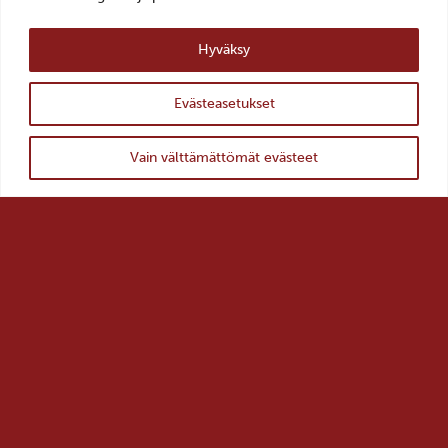
AVOINNA
ti–pe 10–18
Hyväksy
la–su 11–16
Evästeasetukset
LIPUT
ylös
0–10€, Museokortti
Takaisin
Vain välttämättömät evästeet
YHTEYSTIEDOT >
TILAA UUTISKIRJE >
Salon kaupunki >
Salon historiallinen museo >
Salon kulttuuripalvelut >
VisitSalo >