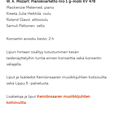
W. A. Mozart: Pianokvartetto nro 1 g-molli KV 478
Mackenzie Melemed, piano
Kreeta Julia Heikkilä, viulu
Roland Glassl, alttoviulu
Samuli Peltonen, sello
Konsertin arvioitu kesto: 2 h
Lipun hintaan sisältyy tutustuminen kesän
taidenäyttelyihin tuntia ennen konserttia sekä konsertin
väliajalla.
Liput ja lisätiedot Kemiönsaaren musiikkijuhlien kotisivuilta
sekä Lippu.fi -palvelusta.
Lisätietoja ja liput
Kemiönsaaren musiikkijuhlien
kotisivuilta
.