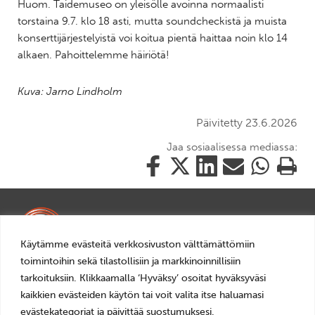
Huom. Taidemuseo on yleisölle avoinna normaalisti
torstaina 9.7. klo 18 asti, mutta soundcheckistä ja muista
konserttijärjestelyistä voi koitua pientä haittaa noin klo 14
alkaen. Pahoittelemme häiriötä!
Kuva: Jarno Lindholm
Päivitetty 23.6.2026
Jaa sosiaalisessa mediassa:
Jaa
Jaa
Jaa
Jaa
Jaa
Tulosta
tämä
tämä
tämä
tämä
tämä
tämä
Facebookissa
Twitterissä
LinkedIn:ssä
sähköpostitse
WhatsApp:ss
sivu
Käytämme evästeitä verkkosivuston välttämättömiin
toimintoihin sekä tilastollisiin ja markkinoinnillisiin
Mariankatu 14, 24240 Salo
tarkoituksiin. Klikkaamalla ‘Hyväksy’ osoitat hyväksyväsi
+358 2 7784892
kaikkien evästeiden käytön tai voit valita itse haluamasi
veturitalli(a)salo.fi
evästekategoriat ja päivittää suostumuksesi.