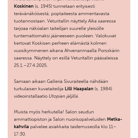
Koskinen
(s. 1945) tunnetaan erityisesti
terävänäköisestä, poptaiteesta ammentavasta
tuotannostaan. Veturitallin näyttely
Aika saaressa
tarjoaa näköalan taiteilijan suurelle yleisölle
tuntemattomaksi jääneeseen puoleen. Valokuvat
kertovat Koskisen perheen elämästä kolmen
vuosikymmenen aikana Ahvenanmaalla Porsskärin
saaressa. Näyttely on esillä Veturitallin pääsaleissa
25.1.–27.4.2025.
Samaan aikaan Galleria Sivuraiteella nähdään
turkulaisen kuvataiteilija
Lilli Haapalan
(s. 1984)
videoinstallaatio
Utopian jäljillä
.
Muista myös herkutella! Salon seudun
ammattiopiston ja Salon nuorisopalveluiden
Metka-
kahvila
palvelee asiakkaita taidemuseolla klo 11–
17:30.