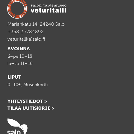
Mariankatu 14, 24240 Salo
+358 2 7784892
veturitalli(a)salo.fi
AVOINNA
ti–pe 10–18
la–su 11–16
LIPUT
0–10€, Museokortti
YHTEYSTIEDOT >
TILAA UUTISKIRJE >