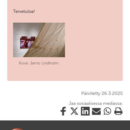
Tervetuloa!
Kuva: Jarno Lindholm.
Päivitetty 26.3.2025
Jaa sosiaalisessa mediassa:
Jaa
Jaa
Jaa
Jaa
Jaa
Tulosta
tämä
tämä
tämä
tämä
tämä
tämä
Facebookissa
Twitterissä
LinkedIn:ssä
sähköpostitse
WhatsApp:ss
sivu