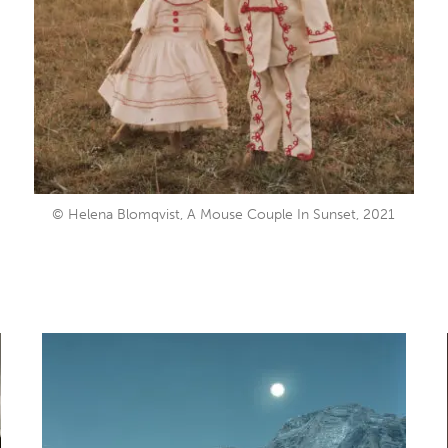
© Helena Blomqvist, A Mouse Couple In Sunset, 2021