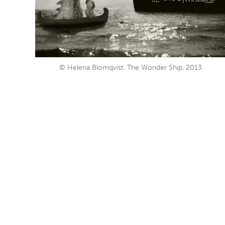
© Helena Blomqvist, The Wonder Ship, 2013