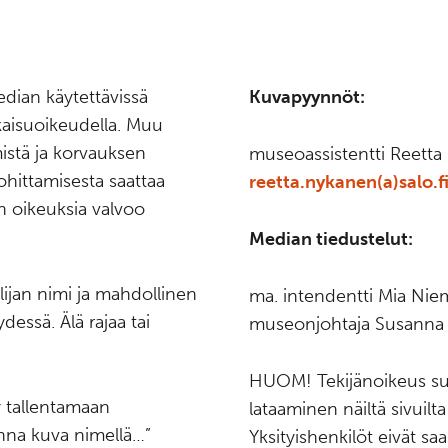
edian käytettävissä
Kuvapyynnöt:
kaisuoikeudella. Muu
mistä ja korvauksen
museoassistentti Reett
 ohittamisesta saattaa
reetta.nykanen(a)salo.f
en oikeuksia valvoo
Median tiedustelut:
lijan nimi ja mahdollinen
ma. intendentti Mia Ni
essä. Älä rajaa tai
museonjohtaja Susanna
HUOM! Tekijänoikeus suo
y tallentamaan
lataaminen näiltä sivuil
lenna kuva nimellä…”
Yksityishenkilöt eivät saa 