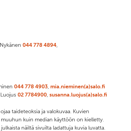
a Nykänen
044 778 4894
,
i
eminen
044 778 4903
,
mia.nieminen(a)salo.fi
 Luojus
02 7784900
,
susanna.luojus(a)salo.fi
jaa taideteoksia ja valokuvaa. Kuvien
ta muuhun kuin median käyttöön on kielletty.
julkaista näiltä sivuilta ladattuja kuvia luvatta.