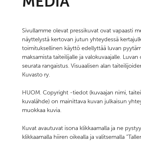
MEDIA
Sivullamme olevat pressikuvat ovat vapaasti m
näyttelystä kertovan jutun yhteydessä kertajul
toimituksellinen käyttö edellyttää luvan pyytä
maksamista taiteilijalle ja valokuvaajalle. Luvan
seurata rangaistus. Visuaalisen alan taiteilijoid
Kuvasto ry.
HUOM. Copyright -tiedot (kuvaajan nimi, taitei
kuvalähde) on mainittava kuvan julkaisun yhteyd
muokkaa kuvia.
Kuvat avautuvat isona klikkaamalla ja ne pysty
klikkaamalla hiiren oikealla ja valitsemalla ”Tal