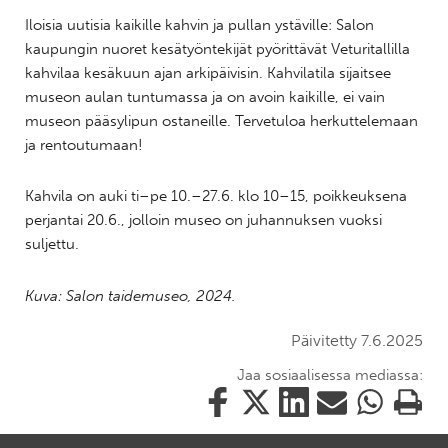
Iloisia uutisia kaikille kahvin ja pullan ystäville: Salon
kaupungin nuoret kesätyöntekijät pyörittävät Veturitallilla
kahvilaa kesäkuun ajan arkipäivisin. Kahvilatila sijaitsee
museon aulan tuntumassa ja on avoin kaikille, ei vain
museon pääsylipun ostaneille. Tervetuloa herkuttelemaan
ja rentoutumaan!
Kahvila on auki ti–pe 10.–27.6. klo 10–15, poikkeuksena
perjantai 20.6., jolloin museo on juhannuksen vuoksi
suljettu.
Kuva: Salon taidemuseo, 2024.
Päivitetty 7.6.2025
Jaa sosiaalisessa mediassa:
Jaa
Jaa
Jaa
Jaa
Jaa
Tulosta
tämä
tämä
tämä
tämä
tämä
tämä