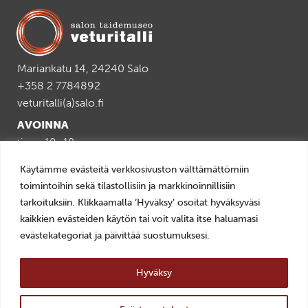
Facebookissa
Twitterissä
LinkedIn:ssä
sähköpostitse
WhatsApp:ss
sivu
Mariankatu 14, 24240 Salo
+358 2 7784892
veturitalli(a)salo.fi
AVOINNA
ti–pe 10–18
la–su 11–16
Käytämme evästeitä verkkosivuston välttämättömiin
toimintoihin sekä tilastollisiin ja markkinoinnillisiin
LIPUT
tarkoituksiin. Klikkaamalla ‘Hyväksy’ osoitat hyväksyväsi
0–10€, Museokortti
kaikkien evästeiden käytön tai voit valita itse haluamasi
evästekategoriat ja päivittää suostumuksesi.
YHTEYSTIEDOT >
TILAA UUTISKIRJE >
Hyväksy