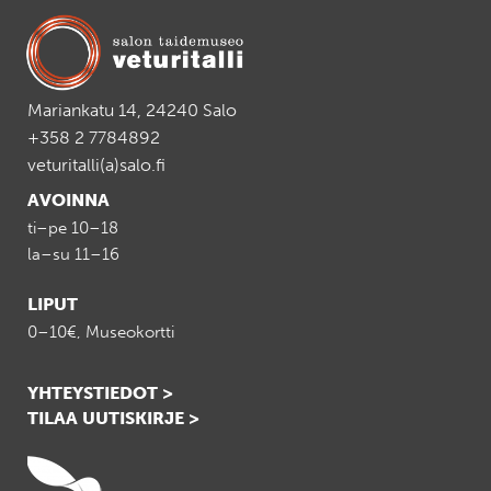
Mariankatu 14, 24240 Salo
+358 2 7784892
veturitalli(a)salo.fi
AVOINNA
ti–pe 10–18
la–su 11–16
LIPUT
0–10€, Museokortti
YHTEYSTIEDOT >
TILAA UUTISKIRJE >