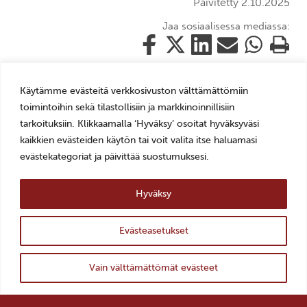
Päivitetty 2.10.2025
Jaa sosiaalisessa mediassa:
Jaa
Jaa
Jaa
Jaa
Jaa
Tulosta
tämä
tämä
tämä
tämä
tämä
tämä
Facebookissa
Twitterissä
LinkedIn:ssä
sähköpostitse
WhatsApp:ss
sivu
Käytämme evästeitä verkkosivuston välttämättömiin
toimintoihin sekä tilastollisiin ja markkinoinnillisiin
tarkoituksiin. Klikkaamalla ‘Hyväksy’ osoitat hyväksyväsi
kaikkien evästeiden käytön tai voit valita itse haluamasi
Mariankatu 14, 24240 Salo
evästekategoriat ja päivittää suostumuksesi.
+358 2 7784892
veturitalli(a)salo.fi
Hyväksy
AVOINNA
ti–pe 10–18
Evästeasetukset
la–su 11–16
ylös
Takaisin
LIPUT
Vain välttämättömät evästeet
0–10€, Museokortti