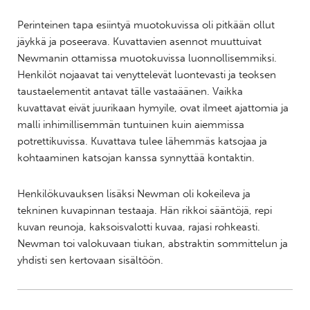
Perinteinen tapa esiintyä muotokuvissa oli pitkään ollut
jäykkä ja poseerava. Kuvattavien asennot muuttuivat
Newmanin ottamissa muotokuvissa luonnollisemmiksi.
Henkilöt nojaavat tai venyttelevät luontevasti ja teoksen
taustaelementit antavat tälle vastaäänen. Vaikka
kuvattavat eivät juurikaan hymyile, ovat ilmeet ajattomia ja
malli inhimillisemmän tuntuinen kuin aiemmissa
potrettikuvissa. Kuvattava tulee lähemmäs katsojaa ja
kohtaaminen katsojan kanssa synnyttää kontaktin.
Henkilökuvauksen lisäksi Newman oli kokeileva ja
tekninen kuvapinnan testaaja. Hän rikkoi sääntöjä, repi
kuvan reunoja, kaksoisvalotti kuvaa, rajasi rohkeasti.
Newman toi valokuvaan tiukan, abstraktin sommittelun ja
yhdisti sen kertovaan sisältöön.