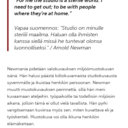
“For me the studio is a sterile world. I
need to get out; to be with people
where they’re at home.”
Vapaa suomennos: ”Studio on minulle
steriili maailma. Haluan olla ihmisten
kanssa siellä missä he tuntevat olonsa
luonnolliseksi.” / Arnold Newman
Newmania pidetään valokuvauksen miljöömuotokuvan
isänä. Hän halusi päästä kiiltokuvamaista studiokuvausta
syvemmälle ja ikuistaa henkilön persoonan. Newman
muutti muotokuvauksen perinnettä, sillä hän meni
kuvaamaan ateljeihin, työpaikoille tai todellisiin miljöisiin
aikana, jolloin tämä ei ollut vielä tavallista. Hän pyrki
vangitsemaan kuviinsa myös sen, miten kuvattava eli ja
työskenteli. Muotokuva voi olla ikkuna henkilön
elämäkertaan.