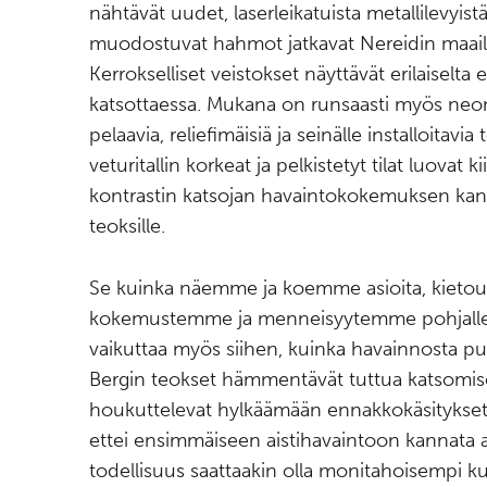
nähtävät uudet, laserleikatuista metallilevyist
muodostuvat hahmot jatkavat Nereidin maai
Kerrokselliset veistokset näyttävät erilaiselta 
katsottaessa. Mukana on runsaasti myös neon
pelaavia, reliefimäisiä ja seinälle installoitavia
veturitallin korkeat ja pelkistetyt tilat luovat 
kontrastin katsojan havaintokokemuksen kans
teoksille.
Se kuinka näemme ja koemme asioita, kieto
kokemustemme ja menneisyytemme pohjalle
vaikuttaa myös siihen, kuinka havainnosta p
Bergin teokset hämmentävät tuttua katsomis
houkuttelevat hylkäämään ennakkokäsitykset.
ettei ensimmäiseen aistihavaintoon kannata 
todellisuus saattaakin olla monitahoisempi k