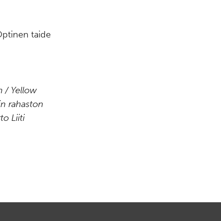
”Optinen taide
 / Yellow
in rahaston
 Liiti