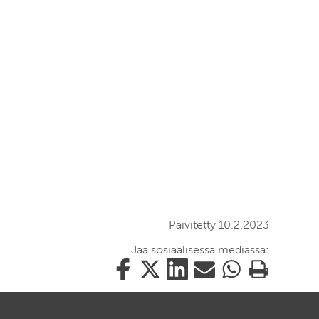
Päivitetty 10.2.2023
Jaa sosiaalisessa mediassa:
Jaa
Jaa
Jaa
Jaa
Jaa
Tulosta
tämä
tämä
tämä
tämä
tämä
tämä
Facebookissa
Twitterissä
LinkedIn:ssä
sähköpostitse
WhatsApp:ssa
sivu