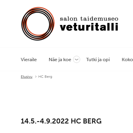
Vieraile
Näe ja koe
Tutki ja opi
Koko
Avaa
tai
sulje
Etusivu
HC Berg
alavalikko
14.5.-4.9.2022 HC BERG