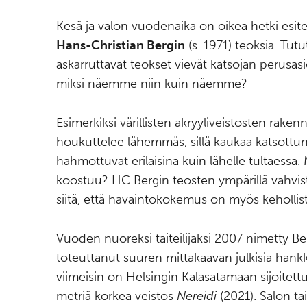
Kesä ja valon vuodenaika on oikea hetki esitellä
Hans-Christian Bergin
(s. 1971) teoksia. Tutu
askarruttavat teokset vievät katsojan perusasi
miksi näemme niin kuin näemme?
Esimerkiksi värillisten akryyliveistosten raken
houkuttelee lähemmäs, sillä kaukaa katsottu
hahmottuvat erilaisina kuin lähelle tultaessa.
koostuu? HC Bergin teosten ympärillä vahv
siitä, että havaintokokemus on myös kehollist
Vuoden nuoreksi taiteilijaksi 2007 nimetty B
toteuttanut suuren mittakaavan julkisia hankke
viimeisin on Helsingin Kalasatamaan sijoitett
metriä korkea veistos
Nereidi
(2021). Salon t