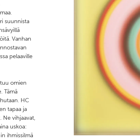
ä
lmaa.
eri suunnista
sävyillä
 töitä. Vanhan
kiinnostavan
sa pelaaville
utuu omien
. Tämä
uhutaan. HC
en tapaa ja
 Ne vihjaavat,
aina uskoa:
uin ihmissilmä