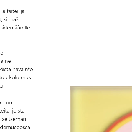
 taiteilija
t, silmää
oiden äärelle:
ne
na ne
 Mistä havainto
istuu kokemus
a.
erg on
ita, joista
u seitsemän
aidemuseossa