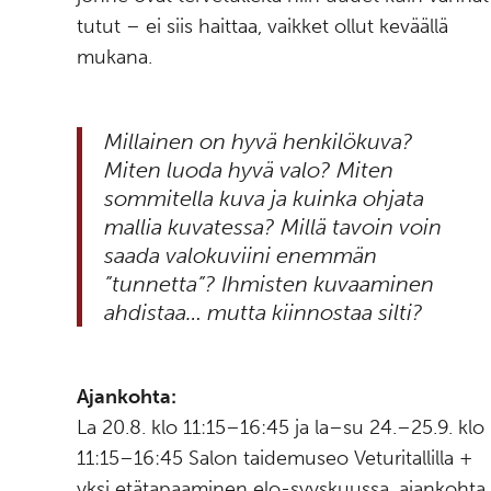
tutut – ei siis haittaa, vaikket ollut keväällä
mukana.
Millainen on hyvä henkilökuva?
Miten luoda hyvä valo? Miten
sommitella kuva ja kuinka ohjata
mallia kuvatessa? Millä tavoin voin
saada valokuviini enemmän
”tunnetta”? Ihmisten kuvaaminen
ahdistaa… mutta kiinnostaa silti?
Ajankohta:
La 20.8. klo 11:15–16:45 ja la–su 24.–25.9. klo
11:15–16:45 Salon taidemuseo Veturitallilla +
yksi etätapaaminen elo-syyskuussa, ajankohta