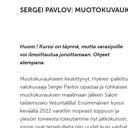
SERGEI PAVLOV: MUOTOKUVAUK
Huom.! Kurssi on täynnä, mutta varasijoille
voi ilmoittautua jonottamaan. Ohjeet
alempana.
Muotokuvaukseen keskittynyt, Hyères-palkittu
valokuvaaja Sergei Pavlov opastaa ja rohkaisee
muotokuvauksen maailmaan jälleen Salon
taidemuseo Veturitallilla! Ensimmäinen kurssi
keväällä 2022 varattiin nopeasti loppuun ja
yleisön toiveesta toteutamme nyt jatkokurssin,
jonne ovat tervetulleita niin uudet kuin vanhat