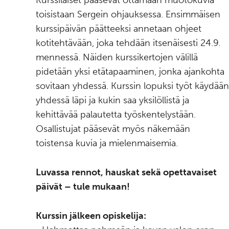
Kurssilaiset pääsevät ottamaan muotokuvia
toisistaan Sergein ohjauksessa. Ensimmäisen
kurssipäivän päätteeksi annetaan ohjeet
kotitehtävään, joka tehdään itsenäisesti 24.9.
mennessä. Näiden kurssikertojen välillä
pidetään yksi etätapaaminen, jonka ajankohta
sovitaan yhdessä. Kurssin lopuksi työt käydään
yhdessä läpi ja kukin saa yksilöllistä ja
kehittävää palautetta työskentelystään.
Osallistujat pääsevät myös näkemään
toistensa kuvia ja mielenmaisemia.
Luvassa rennot, hauskat sekä opettavaiset
päivät – tule mukaan!
Kurssin jälkeen opiskelija: