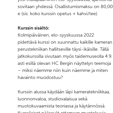
sovitaan yhdessä. Osallistumismaksu on 80,00
e (sis. koko kurssin opetus + kahvi/tee).
Kurssin sisältö:
Kolmipäiväinen, elo-syyskuussa 2022
pidettävä kurssi on suunnattu kaikille kameran
perustekniikan hallitseville täysi-ikäisille. Tällä
jatkokurssilla sivutaan myös taidemuseolla 4.9.
asti esillä olevan HC Bergin näyttelyn teemoja
– miksi näemme niin kuin näemme ja miten
havainto muodostuu?
Kurssin alussa käydään läpi kameratekniikkaa,
luonnonvaloa, studiovalaisua sekä
muotokuvaamista teoriassa ja käytännössä.