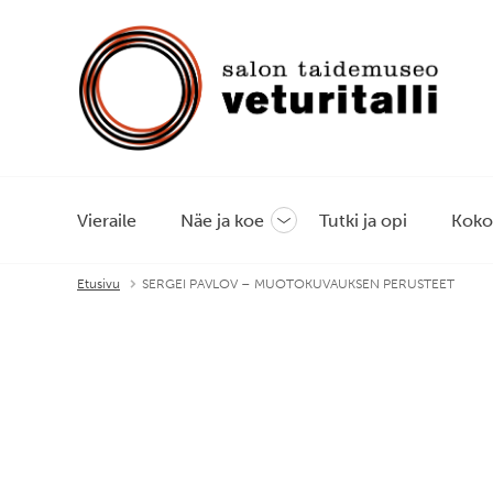
Vieraile
Näe ja koe
Tutki ja opi
Koko
Avaa
tai
sulje
Etusivu
SERGEI PAVLOV – MUOTOKUVAUKSEN PERUSTEET
alavalikko