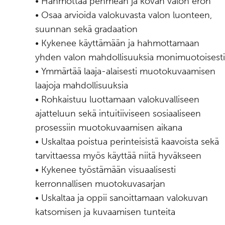
• Hahmottaa pehmeän ja kovan valon eron
• Osaa arvioida valokuvasta valon luonteen,
suunnan sekä gradaation
• Kykenee käyttämään ja hahmottamaan
yhden valon mahdollisuuksia monimuotoisesti
• Ymmärtää laaja-alaisesti muotokuvaamisen
laajoja mahdollisuuksia
• Rohkaistuu luottamaan valokuvalliseen
ajatteluun sekä intuitiiviseen sosiaaliseen
prosessiin muotokuvaamisen aikana
• Uskaltaa poistua perinteisistä kaavoista sekä
tarvittaessa myös käyttää niitä hyväkseen
• Kykenee työstämään visuaalisesti
kerronnallisen muotokuvasarjan
• Uskaltaa ja oppii sanoittamaan valokuvan
katsomisen ja kuvaamisen tunteita