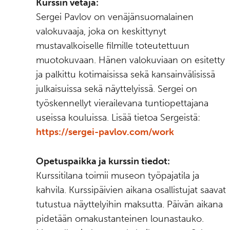
Kurssin vetäjä:
Sergei Pavlov on venäjänsuomalainen
valokuvaaja, joka on keskittynyt
mustavalkoiselle filmille toteutettuun
muotokuvaan. Hänen valokuviaan on esitetty
ja palkittu kotimaisissa sekä kansainvälisissä
julkaisuissa sekä näyttelyissä. Sergei on
työskennellyt vierailevana tuntiopettajana
useissa kouluissa. Lisää tietoa Sergeistä:
https://sergei-pavlov.com/work
Opetuspaikka ja kurssin tiedot:
Kurssitilana toimii museon työpajatila ja
kahvila. Kurssipäivien aikana osallistujat saavat
tutustua näyttelyihin maksutta. Päivän aikana
pidetään omakustanteinen lounastauko.