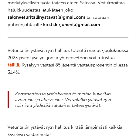
merkityksellistä työtä taiteen eteen Salossa. Voit ilmoittaa
halukkuudestasi etukäteen joko
salonveturitallinystavat(a)gmail.com
tai suoraan
puheenjohtajalle
kirsti.kirjonen(a)gmail.com
.
Veturitallin ystävät ry:n hallitus toteutti marras-joulukuussa
2023 jäsenkyselyn, jonka yhteenvetoon voit tutustua
täällä
. Kyselyyn vastasi 85 jäsentä vastausprosentin ollessa
31,4%.
Kommenteissa yhdistyksen toimintaa kuvailtiin
avoimeksi ja aktiiviseksi: Veturitallin ystävät ry:n
toiminta yhdistää salolaiset taiteenystävät.
Veturitallin ystävät ry:n hallitus kiittää lämpimästi kaikkia
kyselyyn vastanneita!