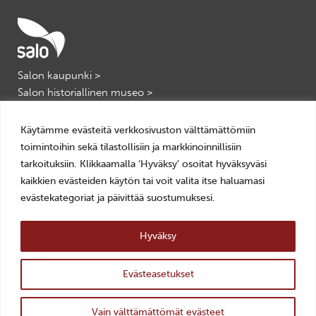
Salon kaupunki >
Salon historiallinen museo >
Salon kulttuuripalvelut >
VisitSalo >
Käytämme evästeitä verkkosivuston välttämättömiin
toimintoihin sekä tilastollisiin ja markkinoinnillisiin
tarkoituksiin. Klikkaamalla ‘Hyväksy’ osoitat hyväksyväsi
kaikkien evästeiden käytön tai voit valita itse haluamasi
evästekategoriat ja päivittää suostumuksesi.
Tietosuoja
Hyväksy
Evästeiden käyttö
Saavutettavuusseloste
Evästeasetukset
ylös
© Salon kaupunki
Takaisin
Website crafted by
Evermade
.
Vain välttämättömät evästeet