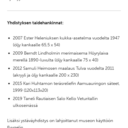
Yhdistyksen taidehankinnat:
2007 Ester Heleniuksen kukka-asetelma vuodelta 1947
(öljy kankaalle 65,5 x 54)
2009 Berndt Lindholmin merimaisema Höyrylaiva
merellä 1890-luvulta (öljy kankaalle 75 x 40)
2012 Samuli Heimosen maalaus Tulva vuodelta 2011
(akryyli ja öljy kankaalle 200 x 230)
2015 Kari Huhtamon teräsreliefin Aamuauringon säteet,
1999 (120x113x20)
2019 Taneli Rautiaisen Salo Kello Veturitallin
ulkoseinässä
Lisäksi ystäväyhdistys on lahjoittanut museon käyttöön
flyygelin.