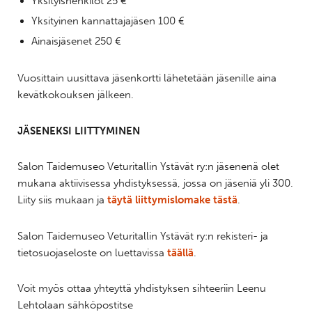
Yksityishenkilöt 25 €
Yksityinen kannattajajäsen 100 €
Ainaisjäsenet 250 €
Vuosittain uusittava jäsenkortti lähetetään jäsenille aina
kevätkokouksen jälkeen.
JÄSENEKSI LIITTYMINEN
Salon Taidemuseo Veturitallin Ystävät ry:n jäsenenä olet
mukana aktiivisessa yhdistyksessä, jossa on jäseniä yli 300.
Liity siis mukaan ja
täytä liittymislomake tästä
.
Salon Taidemuseo Veturitallin Ystävät ry:n rekisteri- ja
tietosuojaseloste on luettavissa
täällä
.
Voit myös ottaa yhteyttä yhdistyksen sihteeriin Leenu
Lehtolaan sähköpostitse