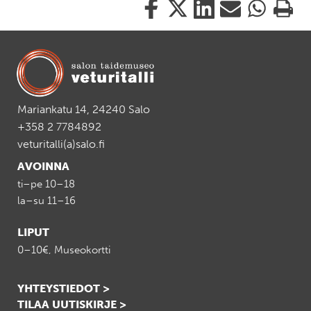
Jaa
Jaa
Jaa
Jaa
Jaa
Tulosta
tämä
tämä
tämä
tämä
tämä
tämä
Facebookissa
Twitterissä
LinkedIn:ssä
sähköpostitse
WhatsApp:ss
sivu
Mariankatu 14, 24240 Salo
+358 2 7784892
veturitalli(a)salo.fi
AVOINNA
ti–pe 10–18
la–su 11–16
LIPUT
0–10€, Museokortti
YHTEYSTIEDOT >
TILAA UUTISKIRJE >