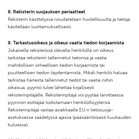
8. Rekisterin suojauksen periaatteet
Rekisterin käsittelyssä noudatetaan huolellisuutta ja tietoja
käsitellään luottamuksellisesti.
9. Tarkastusoikeus ja oikeus vaatia tiedon korjaamista
Jokaisella rekisterissä olevalla henkilöllä on oikeus
tarkistaa rekisteriin tallennetut tietonsa ja vaatia
mahdollisen virheellisen tiedon korjaamista tai
puutteellisen tiedon täydentämistä. Mikäli henkilö haluaa
tarkistaa hänestä tallennetut tiedot tai vaatia niihin
oikaisua, pyyntö tulee lähettää kirjallisesti
rekisterinpitäjälle. Rekisterinpitäjä voi pyytää tarvittaessa
pyynnön esittäjää todistamaan henkilöllisyytensä.
Rekisterinpitäjä vastaa asiakkaalle EU:n tietosuoja-
asetuksessa säädetyssä ajassa (pääsääntöisesti kuukauden
kuluessa).