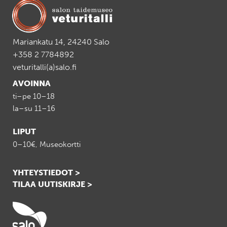
Mariankatu 14, 24240 Salo
+358 2 7784892
veturitalli(a)salo.fi
AVOINNA
ti–pe 10–18
la–su 11–16
LIPUT
0–10€, Museokortti
YHTEYSTIEDOT >
TILAA UUTISKIRJE >