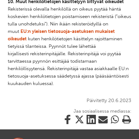
10. Muut henkilötietojen käsittelyyn liittyvät oikeudet
Rekisterissä olevalla henkilöllä on oikeus pyytää häntä
koskevien henkilötietojen poistamiseen rekisteristä (”oikeus
tulla unohdetuksi”). Niin ikään rekisteröidyillä on
muut
EU:n yleisen tietosuoja-asetuksen mukaiset
oikeudet
kuten henkilötietojen käsittelyn rajoittaminen
tietyissä tilanteissa. Pyynnöt tulee lähettää
kirjallisesti rekisterinpitäjälle. Rekisterinpitäjä voi pyytää
tarvittaessa pyynnön esittäjää todistamaan
henkilöllisyytensä. Rekisterinpitäjä vastaa asiakkaalle EU:n
tietosuoja-asetuksessa säädetyssä ajassa (pääsääntöisesti
kuukauden kuluessa).
Päivitetty 20.6.2023
Jaa sosiaalisessa mediassa:
Jaa
Jaa
Jaa
Jaa
Jaa
Tulosta
tämä
tämä
tämä
tämä
tämä
tämä
Facebookissa
Twitterissä
LinkedIn:ssä
sähköpostitse
WhatsApp:ss
sivu