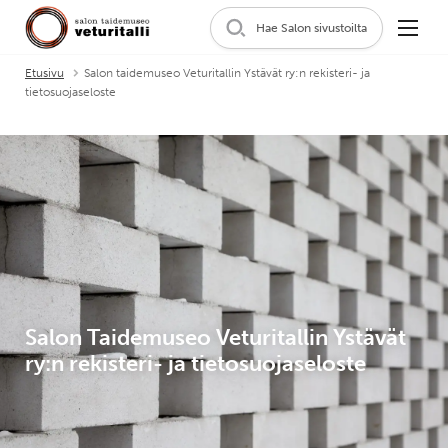
Hae Salon sivustoilta
Etusivu
Salon taidemuseo Veturitallin Ystävät ry:n rekisteri- ja
tietosuojaseloste
Salon Taidemuseo Veturitallin Ystävät
ry:n rekisteri- ja tietosuojaseloste