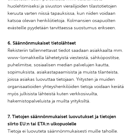
huolehtimiseksi ja sivuston vierailijoiden tilastotietojen
keruuta varten niissä tapauksissa, kun niiden voidaan
katsoa olevan henkilötietoja. Kolmansien osapuolten
evästeille pyydetään tarvittaessa suostumus erikseen.
6. Säännönmukaiset tietolähteet
Rekisteriin tallennettavat tiedot saadaan asiakkaalta mm.
www-lomakkeilla lähetetyistä viesteistä, sähköpostitse,
puhelimitse, sosiaalisen median palvelujen kautta,
sopimuksista, asiakastapaamisista ja muista tilanteista,
joissa asiakas luovuttaa tietojaan. Yritysten ja muiden
organisaatioiden yhteyshenkilöiden tietoja voidaan kerätä
myös julkisista lähteistä kuten verkkosivuilta,
hakemistopalveluista ja muilta yrityksiltä.
7. Tietojen säännönmukaiset luovutukset ja tietojen
siirto EU:n tai ETA:n ulkopuolelle
Tietoja ei luovuteta säännönmukaisesti muille tahoille.