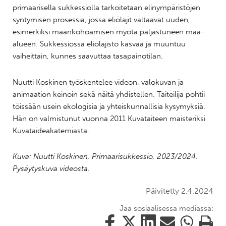
primaarisella sukkessiolla tarkoitetaan elinympäristöjen
syntymisen prosessia, jossa eliölajit valtaavat uuden,
esimerkiksi maankohoamisen myötä paljastuneen maa-
alueen. Sukkessiossa eliölajisto kasvaa ja muuntuu
vaiheittain, kunnes saavuttaa tasapainotilan.
Nuutti Koskinen työskentelee videon, valokuvan ja
animaation keinoin sekä näitä yhdistellen. Taiteilija pohtii
töissään usein ekologisia ja yhteiskunnallisia kysymyksiä.
Hän on valmistunut vuonna 2011 Kuvataiteen maisteriksi
Kuvataideakatemiasta.
Kuva: Nuutti Koskinen, Primaarisukkessio, 2023/2024.
Pysäytyskuva videosta.
Päivitetty 2.4.2024
Jaa sosiaalisessa mediassa:
Jaa
Jaa
Jaa
Jaa
Jaa
Tulosta