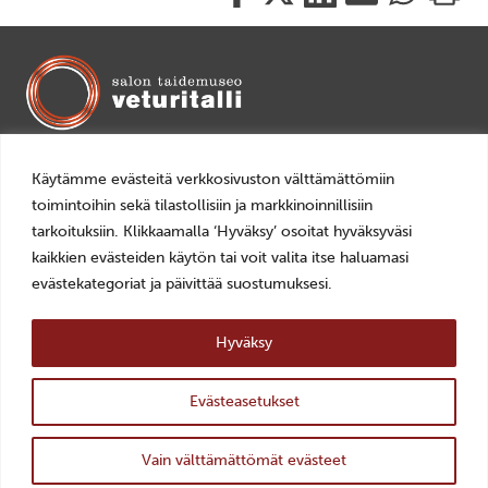
tämä
tämä
tämä
tämä
tämä
tämä
Facebookissa
Twitterissä
LinkedIn:ssä
sähköpostitse
WhatsApp:ss
sivu
Mariankatu 14, 24240 Salo
+358 2 7784892
Käytämme evästeitä verkkosivuston välttämättömiin
veturitalli(a)salo.fi
toimintoihin sekä tilastollisiin ja markkinoinnillisiin
tarkoituksiin. Klikkaamalla ‘Hyväksy’ osoitat hyväksyväsi
AVOINNA
kaikkien evästeiden käytön tai voit valita itse haluamasi
ti–pe 10–18
evästekategoriat ja päivittää suostumuksesi.
la–su 11–16
LIPUT
Hyväksy
0–10€, Museokortti
Evästeasetukset
ylös
YHTEYSTIEDOT >
Takaisin
TILAA UUTISKIRJE >
Vain välttämättömät evästeet