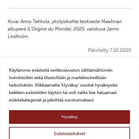
Kuva: Anna Tahkola, yksityiskohta teoksesta Maailman
alkuperä (L’Origine du Monde), 2025, valokuva Jarno
Lindholm.
Päivitetty 7.10.2025
Jaa sosiaalisessa mediassa:
Jaa
Jaa
Jaa
Jaa
Jaa
Tulosta
Käytämme evästeitä verkkosivuston välttämättömiin
tämä
tämä
tämä
tämä
tämä
tämä
toimintoihin sekä tilastollisiin ja markkinoinnillisiin
Facebookissa
Twitterissä
LinkedIn:ssä
sähköpostitse
WhatsApp:ss
sivu
tarkoituksiin. Klikkaamalla ‘Hyväksy’ osoitat hyväksyväsi
kaikkien evästeiden käytön tai voit valita itse haluamasi
evästekategoriat ja päivittää suostumuksesi.
Mariankatu 14, 24240 Salo
Hyväksy
+358 2 7784892
veturitalli(a)salo.fi
Evästeasetukset