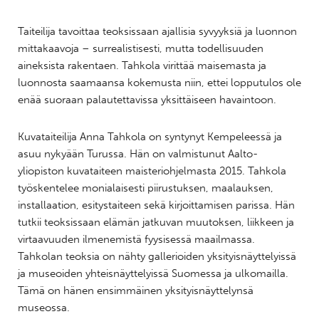
Taiteilija tavoittaa teoksissaan ajallisia syvyyksiä ja luonnon
mittakaavoja – surrealistisesti, mutta todellisuuden
aineksista rakentaen. Tahkola virittää maisemasta ja
luonnosta saamaansa kokemusta niin, ettei lopputulos ole
enää suoraan palautettavissa yksittäiseen havaintoon.
Kuvataiteilija Anna Tahkola on syntynyt Kempeleessä ja
asuu nykyään Turussa. Hän on valmistunut Aalto-
yliopiston kuvataiteen maisteriohjelmasta 2015. Tahkola
työskentelee monialaisesti piirustuksen, maalauksen,
installaation, esitystaiteen sekä kirjoittamisen parissa. Hän
tutkii teoksissaan elämän jatkuvan muutoksen, liikkeen ja
virtaavuuden ilmenemistä fyysisessä maailmassa.
Tahkolan teoksia on nähty gallerioiden yksityisnäyttelyissä
ja museoiden yhteisnäyttelyissä Suomessa ja ulkomailla.
Tämä on hänen ensimmäinen yksityisnäyttelynsä
museossa.