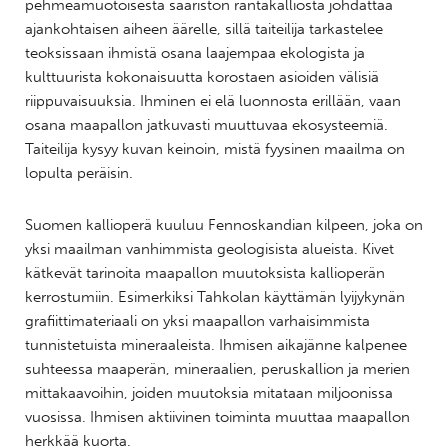
pehmeämuotoisesta saariston rantakalliosta johdattaa
ajankohtaisen aiheen äärelle, sillä taiteilija tarkastelee
teoksissaan ihmistä osana laajempaa ekologista ja
kulttuurista kokonaisuutta korostaen asioiden välisiä
riippuvaisuuksia. Ihminen ei elä luonnosta erillään, vaan
osana maapallon jatkuvasti muuttuvaa ekosysteemiä.
Taiteilija kysyy kuvan keinoin, mistä fyysinen maailma on
lopulta peräisin.
Suomen kallioperä kuuluu Fennoskandian kilpeen, joka on
yksi maailman vanhimmista geologisista alueista. Kivet
kätkevät tarinoita maapallon muutoksista kallioperän
kerrostumiin. Esimerkiksi Tahkolan käyttämän lyijykynän
grafiittimateriaali on yksi maapallon varhaisimmista
tunnistetuista mineraaleista. Ihmisen aikajänne kalpenee
suhteessa maaperän, mineraalien, peruskallion ja merien
mittakaavoihin, joiden muutoksia mitataan miljoonissa
vuosissa. Ihmisen aktiivinen toiminta muuttaa maapallon
herkkää kuorta.