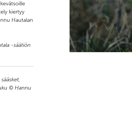
kevätsoille
ely kiertyy
Hannu Hautalan
ala -säätiön
 sääsket,
luku © Hannu