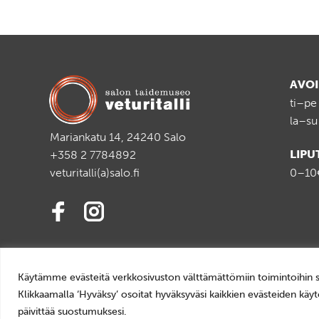
AVO
ti–pe
la–su
Mariankatu 14, 24240 Salo
LIPU
+358 2 7784892
veturitalli(a)salo.fi
0–10€
Tietosuoja
Käytämme evästeitä verkkosivuston välttämättömiin toimintoihin sekä t
Evästeiden käyttö
Klikkaamalla ‘Hyväksy’ osoitat hyväksyväsi kaikkien evästeiden käytö
Saavutettavuusseloste
päivittää suostumuksesi.