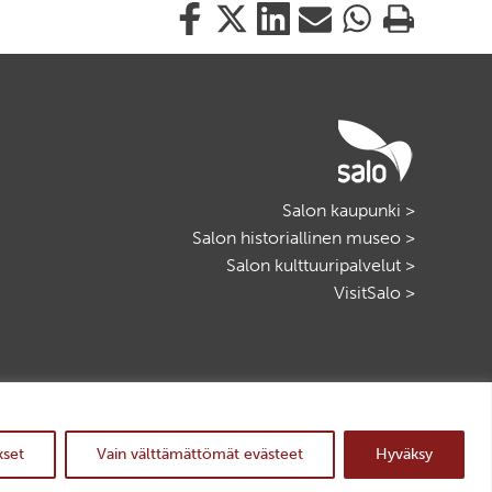
Jaa
Jaa
Jaa
Jaa
Jaa
Tulosta
tämä
tämä
tämä
tämä
tämä
tämä
Facebookissa
Twitterissä
LinkedIn:ssä
sähköpostitse
WhatsApp:ssa
sivu
Salon kaupunki >
Salon historiallinen museo >
Salon kulttuuripalvelut >
VisitSalo >
© Salon kaupunki
ylös
Website crafted by
Evermade
.
kset
Vain välttämättömät evästeet
Hyväksy
Takaisin