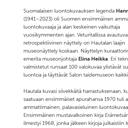
Suomalaisen luontokuvauksen legenda
Hann
(1941–2023) oli Suomen ensimmäinen amma
luontokuvaaja ja alan keskeinen vaikuttaja
vuosikymmenten ajan. Veturitallissa avautuva
retrospektiivinen näyttely on Hautalan laajin
museonäyttely koskaan. Näyttelyn kuraattorin
emerita museonjohtaja
Elina Heikka
. Eri tekn
valmistetut runsaat 100 valokuvaa ylistävät s
luontoa ja täyttävät Salon taidemuseon kaikki 
Hautala kuvasi siivekkäitä harrastuksenaan, 
saatuaan ensimmäiset apurahansa 1970 tuli a
ammattimainen, palavasieluinen luontokuvaa
Ensimmäinen mustavalkoinen kirja
Erämetsä
ilmestyi 1968, jonka jälkeen kirjoja julkaistii