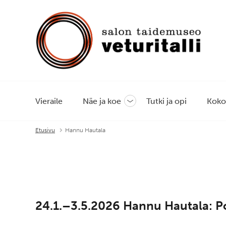
Vieraile
Näe ja koe
Tutki ja opi
Koko
Avaa
tai
sulje
Etusivu
Hannu Hautala
alavalikko
24.1.–3.5.2026 Hannu Hautala: Poi