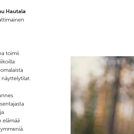
u Hautala
ttimainen
a toimii
iikoilla
uomalaista
näyttelytilat.
kunnes
sentajasta
ja.
n elämää
n kymmeniä.