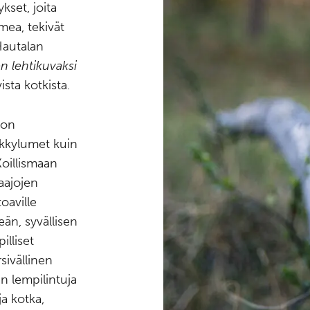
kset, joita
mea, tekivät
Hautalan
 lehtikuvaksi
ista kotkista.
lon
tykkylumet kuin
Koillismaan
aajojen
oaville
eän, syvällisen
illiset
sivällinen
an lempilintuja
a kotka,