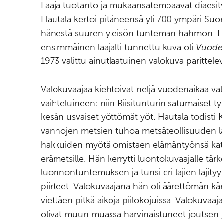
Laaja tuotanto ja mukaansatempaavat diaesity
Hautala kertoi pitäneensä yli 700 ympäri Suo
hänestä suuren yleisön tunteman hahmon. 
ensimmäinen laajalti tunnettu kuva oli
Vuoden
1973 valittu ainutlaatuinen valokuva parittelev
Valokuvaajaa kiehtoivat neljä vuodenaikaa va
vaihteluineen: niin Riisitunturin satumaiset 
kesän usvaiset yöttömät yöt. Hautala todisti 
vanhojen metsien tuhoa metsäteollisuuden l
hakkuiden myötä omistaen elämäntyönsä kat
erämetsille. Hän kerrytti luontokuvaajalle tärk
luonnontuntemuksen ja tunsi eri lajien lajityyp
piirteet. Valokuvaajana hän oli äärettömän kär
viettäen pitkä aikoja piilokojuissa. Valokuvaaj
olivat muun muassa harvinaistuneet joutsen j