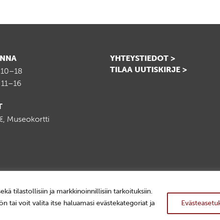
INNA
YHTEYSTIEDOT >
TILAA UUTISKIRJE >
 10–18
 11–16
T
, Museokortti
ilastollisiin ja markkinoinnillisiin tarkoituksiin.
n tai voit valita itse haluamasi evästekategoriat ja
Evästeasetu