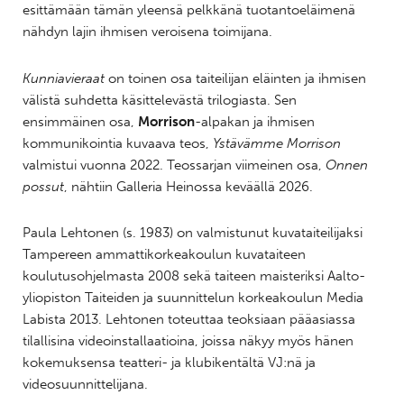
esittämään tämän yleensä pelkkänä tuotantoeläimenä
nähdyn lajin ihmisen veroisena toimijana.
Kunniavieraat
on toinen osa taiteilijan eläinten ja ihmisen
välistä suhdetta käsittelevästä trilogiasta. Sen
ensimmäinen osa,
Morrison
-alpakan ja ihmisen
kommunikointia kuvaava teos,
Ystävämme Morrison
valmistui vuonna 2022. Teossarjan viimeinen osa,
Onnen
possut
, nähtiin Galleria Heinossa keväällä 2026.
Paula Lehtonen (s. 1983) on valmistunut kuvataiteilijaksi
Tampereen ammattikorkeakoulun kuvataiteen
koulutusohjelmasta 2008 sekä taiteen maisteriksi Aalto-
yliopiston Taiteiden ja suunnittelun korkeakoulun Media
Labista 2013. Lehtonen toteuttaa teoksiaan pääasiassa
tilallisina videoinstallaatioina, joissa näkyy myös hänen
kokemuksensa teatteri- ja klubikentältä VJ:nä ja
videosuunnittelijana.