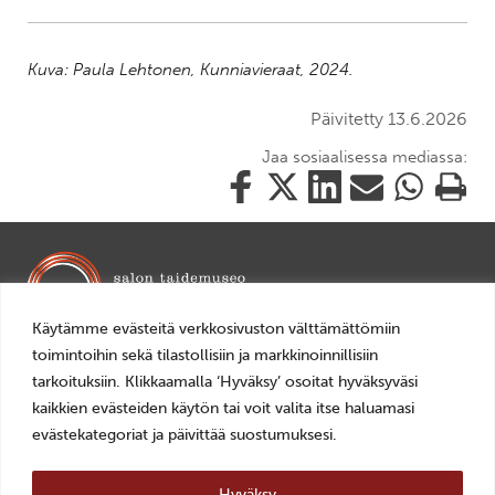
Kuva: Paula Lehtonen, Kunniavieraat, 2024.
Päivitetty 13.6.2026
Jaa sosiaalisessa mediassa:
Jaa
Jaa
Jaa
Jaa
Jaa
Tulosta
tämä
tämä
tämä
tämä
tämä
tämä
Facebookissa
Twitterissä
LinkedIn:ssä
sähköpostitse
WhatsApp:ss
sivu
Käytämme evästeitä verkkosivuston välttämättömiin
Mariankatu 14, 24240 Salo
toimintoihin sekä tilastollisiin ja markkinoinnillisiin
+358 2 7784892
tarkoituksiin. Klikkaamalla ‘Hyväksy’ osoitat hyväksyväsi
veturitalli(a)salo.fi
kaikkien evästeiden käytön tai voit valita itse haluamasi
evästekategoriat ja päivittää suostumuksesi.
AVOINNA
ti–pe 10–18
la–su 11–16
Hyväksy