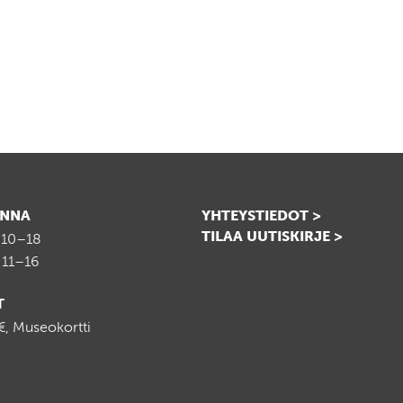
INNA
YHTEYSTIEDOT >
TILAA UUTISKIRJE >
 10–18
 11–16
T
, Museokortti