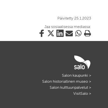
Päivitetty 25.1.2023
Jaa sosiaalisessa mediassa:
Jaa
Jaa
Jaa
Jaa
Jaa
Tulosta
tämä
tämä
tämä
tämä
tämä
tämä
Facebookissa
Twitterissä
LinkedIn:ssä
sähköpostitse
WhatsApp:ssa
sivu
Salon kaupunki >
Salon historiallinen museo >
Salon kulttuuripalvelut >
VisitSalo >