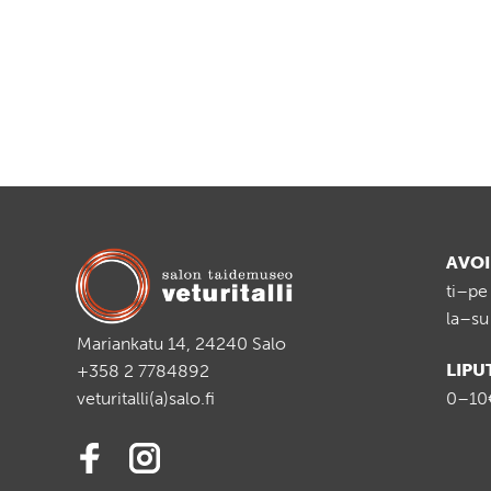
AVO
ti–pe
la–su
Mariankatu 14, 24240 Salo
LIPU
+358 2 7784892
veturitalli(a)salo.fi
0–10€