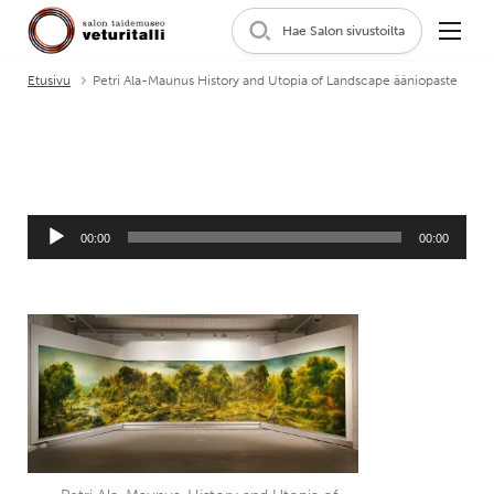
Hae Salon sivustoilta
Etusivu
Petri Ala-Maunus History and Utopia of Landscape ääniopaste
Äänitoistin
00:00
00:00