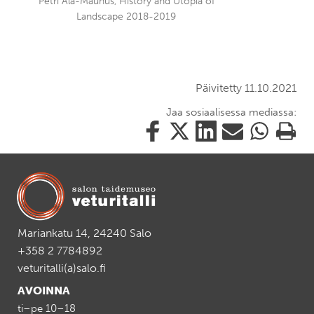
Petri Ala-Maunus, History and Utopia of
Landscape 2018-2019
Päivitetty 11.10.2021
Jaa sosiaalisessa mediassa:
Jaa
Jaa
Jaa
Jaa
Jaa
Tulosta
tämä
tämä
tämä
tämä
tämä
tämä
Facebookissa
Twitterissä
LinkedIn:ssä
sähköpostitse
WhatsApp:ss
sivu
Mariankatu 14, 24240 Salo
+358 2 7784892
veturitalli(a)salo.fi
AVOINNA
ti–pe 10–18