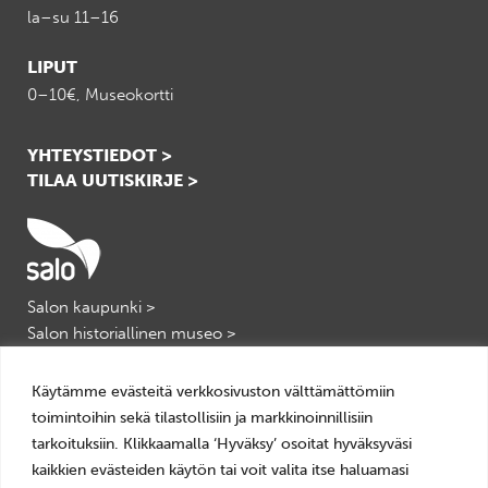
la–su 11–16
LIPUT
0–10€, Museokortti
YHTEYSTIEDOT >
TILAA UUTISKIRJE >
Salon kaupunki >
Salon historiallinen museo >
Salon kulttuuripalvelut >
VisitSalo >
Käytämme evästeitä verkkosivuston välttämättömiin
toimintoihin sekä tilastollisiin ja markkinoinnillisiin
tarkoituksiin. Klikkaamalla ‘Hyväksy’ osoitat hyväksyväsi
kaikkien evästeiden käytön tai voit valita itse haluamasi