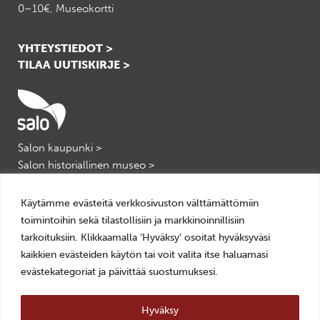
0–10€, Museokortti
YHTEYSTIEDOT >
TILAA UUTISKIRJE >
Salon kaupunki >
Salon historiallinen museo >
Salon kulttuuripalvelut >
VisitSalo >
Käytämme evästeitä verkkosivuston välttämättömiin
toimintoihin sekä tilastollisiin ja markkinoinnillisiin
tarkoituksiin. Klikkaamalla ‘Hyväksy’ osoitat hyväksyväsi
kaikkien evästeiden käytön tai voit valita itse haluamasi
evästekategoriat ja päivittää suostumuksesi.
Tietosuoja
Hyväksy