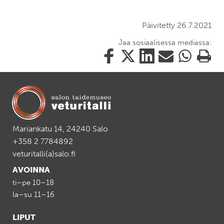
Päivitetty 26.7.2021
Jaa sosiaalisessa mediassa:
Jaa
Jaa
Jaa
Jaa
Jaa
Tulosta
tämä
tämä
tämä
tämä
tämä
tämä
Facebookissa
Twitterissä
LinkedIn:ssä
sähköpostitse
WhatsApp:ss
sivu
Mariankatu 14, 24240 Salo
+358 2 7784892
veturitalli(a)salo.fi
AVOINNA
ti–pe 10–18
la–su 11–16
LIPUT