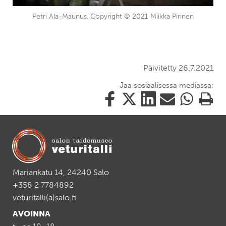
Petri Ala-Maunus, Copyright © 2021 Miikka Pirinen
Päivitetty 26.7.2021
Jaa sosiaalisessa mediassa:
Jaa
Jaa
Jaa
Jaa
Jaa
Tulosta
tämä
tämä
tämä
tämä
tämä
tämä
Facebookissa
Twitterissä
LinkedIn:ssä
sähköpostitse
WhatsApp:ss
sivu
Mariankatu 14, 24240 Salo
+358 2 7784892
veturitalli(a)salo.fi
AVOINNA