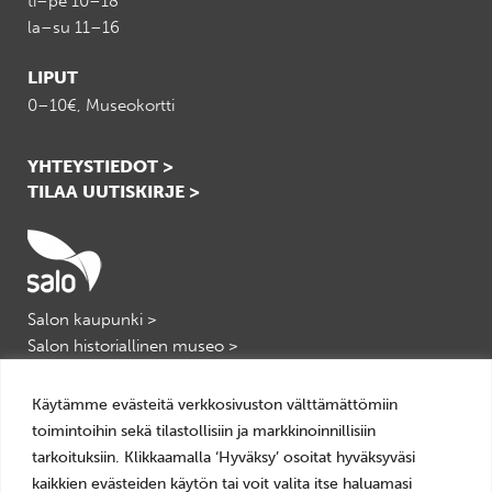
ti–pe 10–18
la–su 11–16
LIPUT
0–10€, Museokortti
YHTEYSTIEDOT >
TILAA UUTISKIRJE >
Salon kaupunki >
Salon historiallinen museo >
Salon kulttuuripalvelut >
VisitSalo >
Käytämme evästeitä verkkosivuston välttämättömiin
toimintoihin sekä tilastollisiin ja markkinoinnillisiin
tarkoituksiin. Klikkaamalla ‘Hyväksy’ osoitat hyväksyväsi
kaikkien evästeiden käytön tai voit valita itse haluamasi