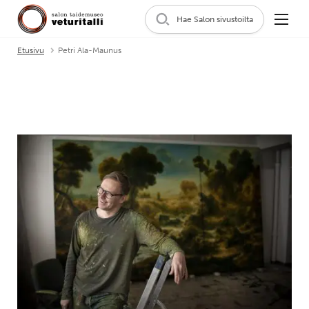
Hae Salon sivustoilta
Etusivu
Petri Ala-Maunus