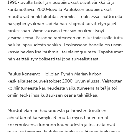
1990-luvulla taiteilijan puupiirrokset olivat värikkäitä ja
kantaaottavia. 2000-luvulla Pauluksen puupiirrokset
muuttuivat henkilökohtaisemmiksi. Teoksessa saattoi olla
naispyhimys ilman sädekehää, stigmat tai viiltelyn jäljet
ranteissaan. Viime vuosina teoksiin on ilmestynyt
järvimaisema. Päijänne rantoineen on ollut taiteilijalle tuttu
paikka lapsuudesta saakka. Teoksissaan hänellä on usein
kasviaiheiden lisäksi ihmis- tai eläinfiguureita. Tapahtumat
hän esittää symbolisesti tai jopa surrealistisesti.
Paulus konservoi Hollolan Pyhän Marian kirkon
keskiaikaiset puuveistokset 2000-luvun alussa. Veistosten
kolhiintuneesta kauneudesta vaikuttuneena taiteilija toi
omiin teoksiinsa kultauksen osana tekniikkaa.
Muistot elämän hauraudesta ja ihmisten toisilleen
aiheuttamat kärsimykset, mutta myös hänen omat
kokemuksensa luonnon kauneudesta ja loistosta ovat
toistuvia teemoja Pauluksen teoksissa. Hänen teoksensa