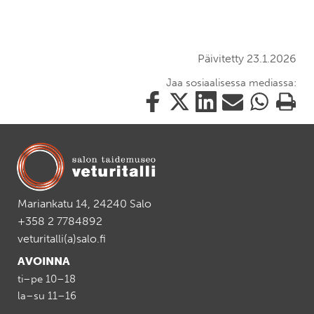
Päivitetty 23.1.2026
Jaa sosiaalisessa mediassa:
Jaa
Jaa
Jaa
Jaa
Jaa
Tulosta
tämä
tämä
tämä
tämä
tämä
tämä
Facebookissa
Twitterissä
LinkedIn:ssä
sähköpostitse
WhatsApp:ss
sivu
Mariankatu 14, 24240 Salo
+358 2 7784892
veturitalli(a)salo.fi
AVOINNA
ti–pe 10–18
la–su 11–16