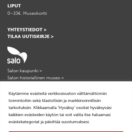
LIPUT
0–10€, Museokortti
YHTEYSTIEDOT >
TILAA UUTISKIRJE >
Salon kaupunki >
Salon historiallinen museo >
Salon kulttuuripalvelut >
VisitSalo >
Käytämme evästeitä verkkosivuston välttämättömiin
toimintoihin sekä tilastollisiin ja markkinoinnillisiin
tarkoituksiin. Klikkaamalla ‘Hyväksy’ osoitat hyväksyväsi
kaikkien evästeiden käytön tai voit valita itse haluamasi
evästekategoriat ja päivittää suostumuksesi.