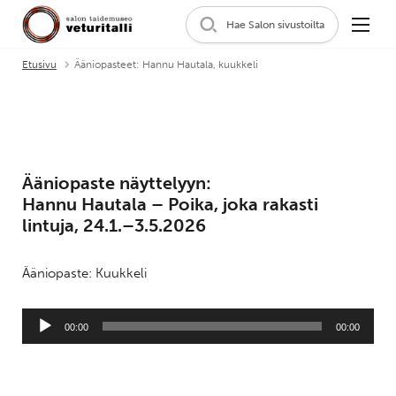
Hae Salon sivustoilta
Etusivu
Ääniopasteet: Hannu Hautala, kuukkeli
Ääniopaste näyttelyyn:
Hannu Hautala – Poika, joka rakasti
lintuja, 24.1.–3.5.2026
Ääniopaste: Kuukkeli
Äänitoistin
00:00
00:00