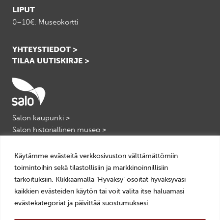
LIPUT
0–10€, Museokortti
YHTEYSTIEDOT >
TILAA UUTISKIRJE >
Salon kaupunki >
Salon historiallinen museo >
Salon kulttuuripalvelut >
VisitSalo >
Käytämme evästeitä verkkosivuston välttämättömiin
toimintoihin sekä tilastollisiin ja markkinoinnillisiin
tarkoituksiin. Klikkaamalla ‘Hyväksy’ osoitat hyväksyväsi
kaikkien evästeiden käytön tai voit valita itse haluamasi
evästekategoriat ja päivittää suostumuksesi.