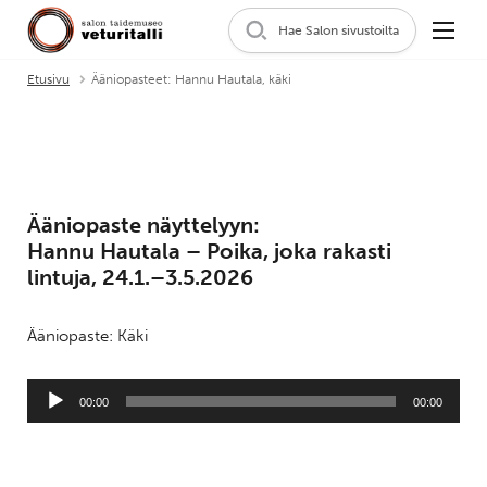
Hae Salon sivustoilta
Etusivu
Ääniopasteet: Hannu Hautala, käki
Ääniopaste näyttelyyn:
Hannu Hautala – Poika, joka rakasti
lintuja, 24.1.–3.5.2026
Ääniopaste: Käki
Äänitoistin
00:00
00:00