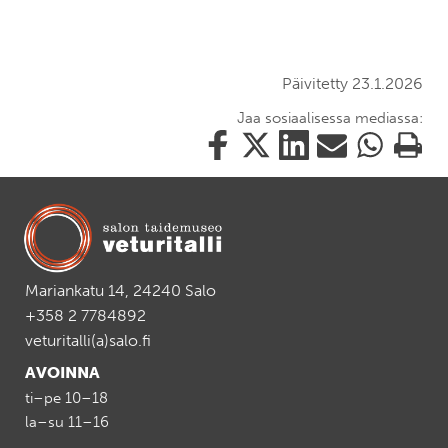
Päivitetty 23.1.2026
Jaa sosiaalisessa mediassa:
Jaa
Jaa
Jaa
Jaa
Jaa
Tulosta
tämä
tämä
tämä
tämä
tämä
tämä
Facebookissa
Twitterissä
LinkedIn:ssä
sähköpostitse
WhatsApp:ss
sivu
Mariankatu 14, 24240 Salo
+358 2 7784892
veturitalli(a)salo.fi
AVOINNA
ti–pe 10–18
la–su 11–16