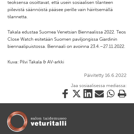
teoksensa osoittavat, että usein sosiaalisen tilanteen
piilevistä säännöistä pääsee perille vain häiritsemällä
tilannetta.
Takala edustaa Suomea Venetsian Biennaalissa 2022. Teos
Close Watch esitetään Suomen paviljongissa Giardinin
biennaalipuistossa. Biennaali on avoinna 23.4.–27.11.2022.
Kuva: Pilvi Takala & AV-arkki
Päivitetty 16.6.2022
Jaa sosiaalisessa mediassa:
Jaa
Jaa
Jaa
Jaa
Jaa
Tulosta
tämä
tämä
tämä
tämä
tämä
tämä
Facebookissa
Twitterissä
LinkedIn:ssä
sähköpostitse
WhatsApp:ss
sivu