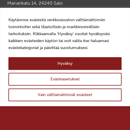
Mariankatu 14, 24240 Salo
+358 2 7784892
veturitalli(a)salo.fi
Käytämme evästeitä verkkosivuston välttämättömiin
AVOINNA
toimintoihin sekä tilastollisiin ja markkinoinnillisiin
tarkoituksiin. Klikkaamalla ‘Hyväksy’ osoitat hyväksyväsi
ti–pe 10–18
kaikkien evästeiden käytön tai voit valita itse haluamasi
la–su 11–16
evästekategoriat ja päivittää suostumuksesi.
LIPUT
0–10€, Museokortti
Hyväksy
YHTEYSTIEDOT >
Evästeasetukset
TILAA UUTISKIRJE >
ylös
Takaisin
Vain välttämättömät evästeet
Salon kaupunki >
Salon historiallinen museo >