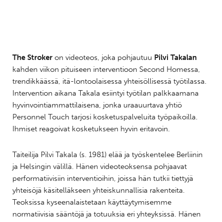
The Stroker
on videoteos, joka pohjautuu
Pilvi Takalan
kahden viikon pituiseen interventioon Second Homessa,
trendikkäässä, itä-lontoolaisessa yhteisöllisessä työtilassa.
Intervention aikana Takala esiintyi työtilan palkkaamana
hyvinvointiammattilaisena, jonka uraauurtava yhtiö
Personnel Touch tarjosi kosketuspalveluita työpaikoilla.
Ihmiset reagoivat kosketukseen hyvin eritavoin.
Taiteilija Pilvi Takala (s. 1981) elää ja työskentelee Berliinin
ja Helsingin välillä. Hänen videoteoksensa pohjaavat
performatiivisiin interventioihin, joissa hän tutkii tiettyjä
yhteisöjä käsitelläkseen yhteiskunnallisia rakenteita.
Teoksissa kyseenalaistetaan käyttäytymisemme
normatiivisia sääntöjä ja totuuksia eri yhteyksissä. Hänen